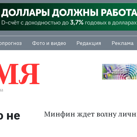
опрогноз
Фото и видео
Редакция
Реклама
о не
Минфин ждет волну личн