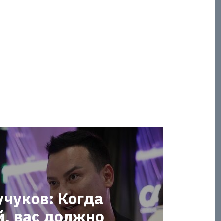
учуков: Когда
й, вас должно