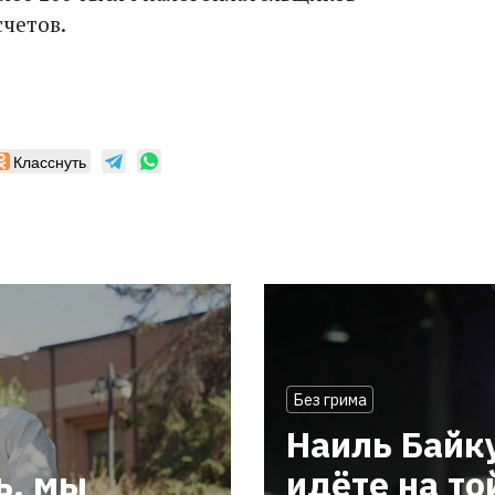
счетов.
Класснуть
Без грима
Наиль Байк
ь, мы
идёте на то