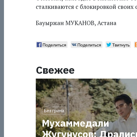
сталкиваются с блокировкой своих 
Бауыржан МУКАНОВ, Астана
Поделиться
Поделиться
Твитнуть
Свежее
Без грима
Мухаммедали
Жугунусов: Дралис