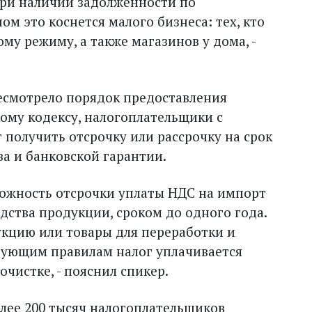
при наличии задолженности по
м это коснется малого бизнеса: тех, кто
му режиму, а также магазинов у дома, -
есмотрело порядок предоставления
вому кодексу, налогоплательщики с
получить отсрочку или рассрочку на срок
ва и банковской гарантии.
можность отсрочки уплаты НДС на импорт
дства продукции, сроком до одного года.
укцию или товары для переработки и
вующим правилам налог уплачивается
чистке, - пояснил спикер.
олее 200 тысяч налогоплательщиков