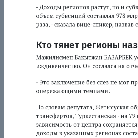
- Доходы регионов растут, но и субв
объем субвенций составлял 978 млрд 
раза, - сказала вице-спикер, назва
Кто тянет регионы на
Мажилисмен Бакытжан БАЗАРБЕК ус
иждивенчество. Он сослался на от
- Это заключение без слез не мог п
опережающими темпами!
По словам депутата, Жетысуская об
трансфертов, Туркестанская - на 79
зависимость от центра сохраняется
доходы в указанных регионах состав