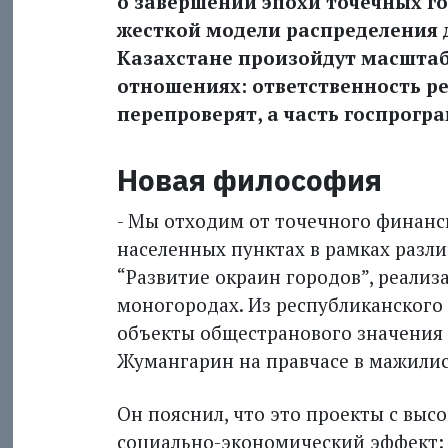
о завершении эпохи точечных г
жесткой модели распределения д
Казахстане произойдут масшта
отношениях: ответственность ре
перепроверят, а часть госпрогр
Новая философия
- Мы отходим от точечного финанс
населенных пунктах в рамках различ
“Развитие окраин городов”, реали
моногородах. Из рес­публиканског
объекты общестранового значения и
Жумангарин на правчасе в мажилис
Он пояснил, что это проекты с выс
социально-экономический эффект: 