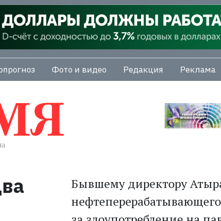
опрогноз
Фото и видео
Редакция
Реклама
два
Бывшему директору Атыр
нефтеперерабатывающего 
за злоупотребление на п