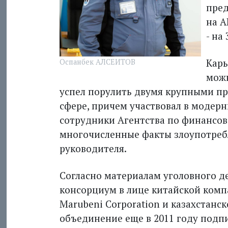
пред
на А
- на
Карь
Оспанбек АЛСЕИТОВ
можн
успел порулить двумя крупными п
сфере, причем участвовал в модер
сотрудники Агентства по финансо
многочисленные факты злоупотреб
руководителя.
Согласно материалам уголовного д
консорциум в лице китайской комп
Marubeni Corporation и казахстанс
объединение еще в 2011 году подпи