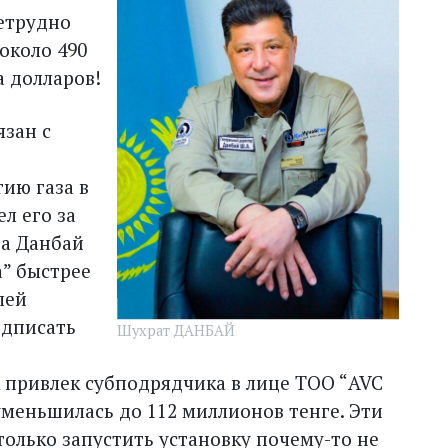
Нетрудно
около 490
а долларов!
язан с
ию газа в
л его за
 а Данбай
а” быстрее
лей
одписать
Шухрат ДАНБАЙ
7
 привлек субподрядчика в лице ТОО “AVC
 уменьшилась до 112 миллионов тенге. Эти
только запустить установку почему-то не