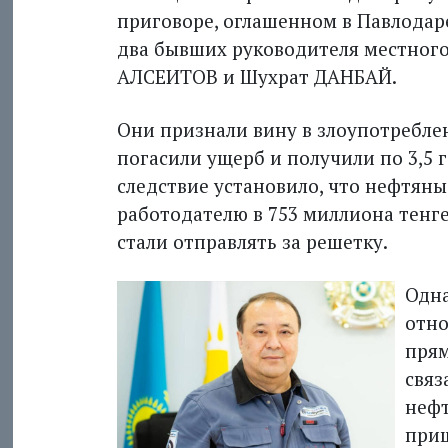
приговоре, оглашенном в Павлодаре
два бывших руководителя местного
АЛСЕИТОВ и Шухрат ДАНБАЙ.
Они признали вину в злоупотребл
погасили ущерб и получили по 3,5 
следствие установило, что нефтян
работодателю в 753 миллиона тенге
стали отправлять за решетку.
Одна
отн
прям
связ
нефт
приш