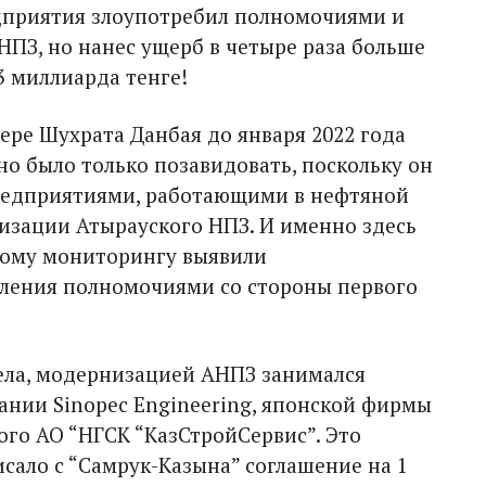
приятия злоупотребил полномочиями и
НПЗ, но нанес ущерб в четыре раза больше
 3 миллиарда тенге!
ере Шухрата Данбая до января 2022 года
о было только позавидовать, поскольку он
редприятиями, работающими в нефтяной
низации Атырауского НПЗ. И именно здесь
вому мониторингу выявили
ления полномочиями со стороны первого
ела, модернизацией АНПЗ занимался
ании Sinopec Engineering, японской фирмы
кого АО “НГСК “КазСтройСервис”. Это
сало с “Самрук-Казы­на” соглашение на 1