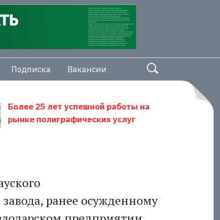
Подписка
Вакансии
Более 25 лет успешной работы на
рынке полиграфических услуг
ауского
завода, ранее осужденному
авлодарском предприятии,