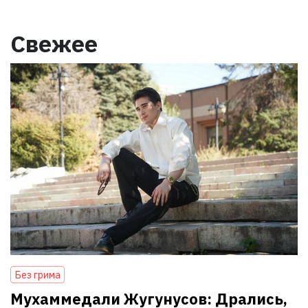
Свежее
Без грима
Мухаммедали Жугунусов: Дрались,