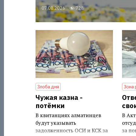
07.08.2026
728
Злоба дня
Зона 
Чужая казна -
Отв
потёмки
сво
В квитанциях алматинцев
В Акт
будут указывать
отсуд
задолженность ОСИ и КСК за
за п