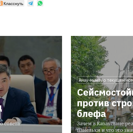
Класснуть
Анау-мынау о текущем мо
Сейсмостой
против стр
ц
блефа
о совета
Зачем в Казахстане р
панельки и что это зн