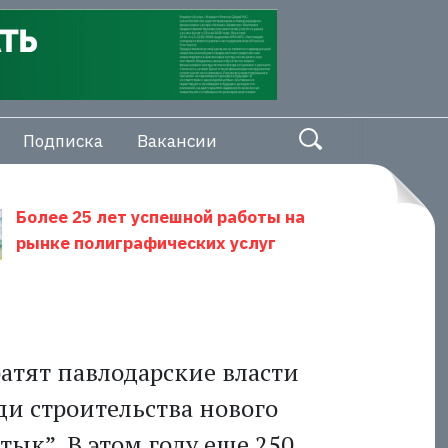
Подписка
Вакансии
Более 25 лет успешной работы на
рынке полиграфических услуг
атят павлодарские власти
ди строительства нового
ык”. В этом году еще 250