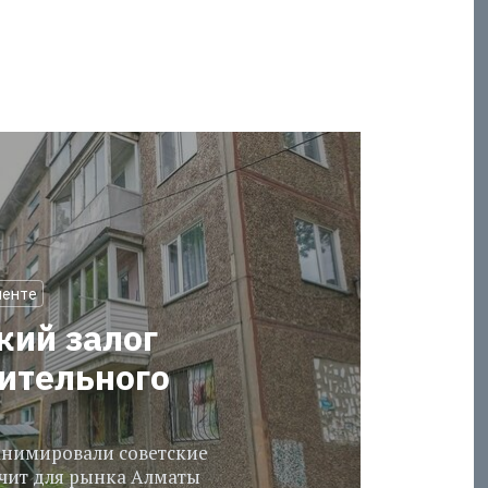
менте
кий залог
оительного
еанимировали советские
ачит для рынка Алматы