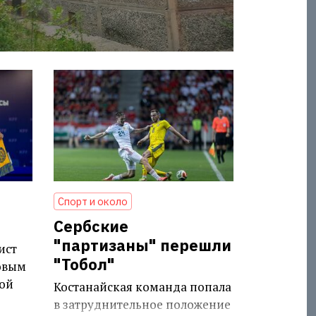
Спорт и около
Сербские
"партизаны" перешли
ист
"Тобол"
овым
ой
Костанайская команда попала
в затруднительное положение