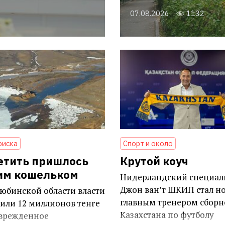
07.08.2026
1132
риска
Спорт и около
етить пришлось
Крутой коуч
им кошельком
Нидерландский специал
Джон ван’т ШКИП стал н
юбинской области власти
главным тренером сборн
или 12 миллионов тенге
Казахстана по футболу
оврежденное