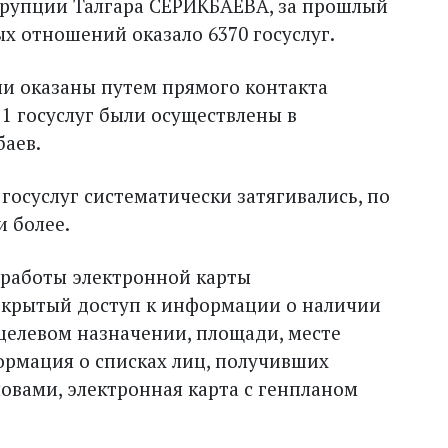
ррупции Талгара СЕРИКБАЕВА, за прошлый
х отношений оказало 6370 гос­услуг.
ли оказаны путем прямого контакта
1 госуслуг были осуществлены в
баев.
 госуслуг систематически затягивались, по
и более.
х работы электронной карты
открытый доступ к информации о наличии
целевом назначении, площади, месте
ормация о списках лиц, получивших
ловами, электронная карта с генпланом