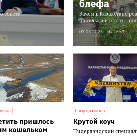
блефа
о совета
Зачем в Казахстане р
панельки и что это зн
07.08.2026
1653
риска
Спорт и около
етить пришлось
Крутой коуч
им кошельком
Нидерландский специал