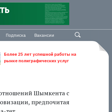
Подписка
Вакансии
Более 25 лет успешной работы на
рынке полиграфических услуг
 отношений Шымкента с
ровизации, предпочитая
а-тет.