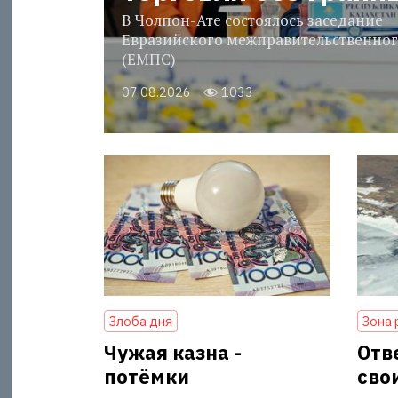
В Чолпон-Ате состоялось заседание
Евразийского межправительственног
(ЕМПС)
07.08.2026
1033
Злоба дня
Зона 
Чужая казна -
Отв
потёмки
сво