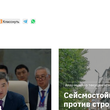
Класснуть
Анау-мынау о текущем мо
Сейсмостой
против стр
ц