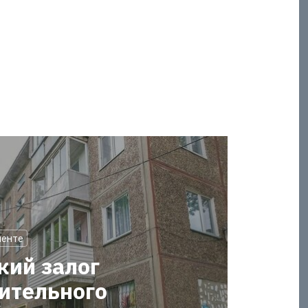
менте
кий залог
оительного