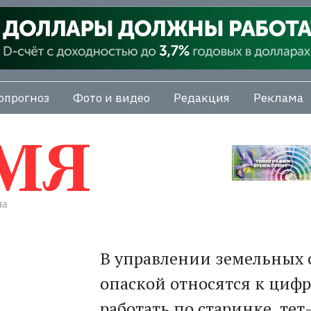
опрогноз
Фото и видео
Редакция
Реклама
В управлении земельных
опаской относятся к циф
работать по старинке, тет-