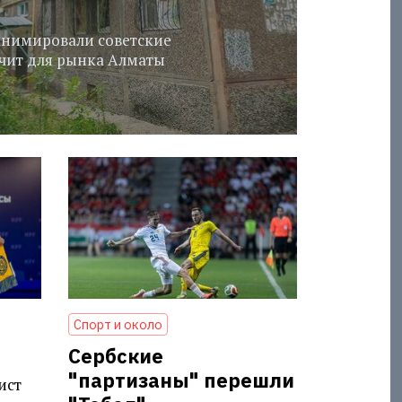
еанимировали советские
ачит для рынка Алматы
Спорт и около
Сербские
"партизаны" перешли
ист