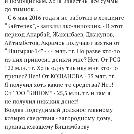
и помощникам. Хотя известны все суммы
до тиынок…
- С 6 мая 2016 года я не работаю в холдинге
“Байтерек”, - заявлял экс-чиновник. - В этот
период Анарбай, Жаксыбаев, Джакупов,
Айтимбетов, Акрамов получают взятки от
“Шанырак-14” - 44 млн. тг. Но разве кто-то
из них приносит деньги мне? Нет. От PCG -
122 млн. тг. Хоть одну тиынку мне кто-то
принес? Нет! От КОЩАНОВА - 35 млн. тг.
Я получил хоть какие-то средства? Нет!
От ТОО “БИНОМ” - 25,5 млн. тг. и там я
не получил никаких денег!
Воздал подсудимый должное главному
козырю следствия - загородному дому,
принадлежащему Бишимбаеву