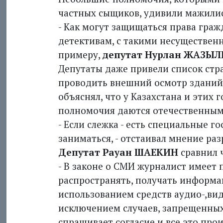
частных сыщиков, удивили мажили
- Как могут защищаться права гра
детективам, с такими несуществен
примеру,
депутат Нурлан ЖАЗЫЛ
Депутаты даже привели список стра
проводить внешний осмотр зданий
объяснял, что у Казах­стана и этих
полномочия даются отечественным
- Если слежка - есть специальные 
заниматься, - отстаивал мнение ра
Депутат Рауан ШАЕКИН
сравнил 
- В законе о СМИ журналист имеет 
распространять, получать информац
использованием средств аудио-,вид
исключением случаев, запрещенных
спрашивает согласие и все это про