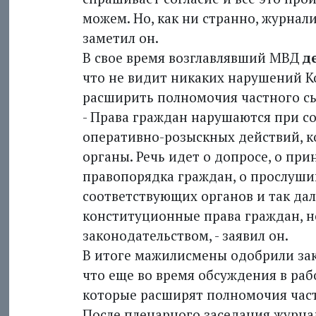
можем. Но, как ни странно, журнали
заметил он.
В свое время возглавлявший МВД
д
что не видит никаких нарушений К
расширить полномочия частного сы
- Права граждан нарушаются при 
оперативно-розыскных действий, к
органы. Речь идет о допросе, о пр
правопорядка граж­дан, о прослуш
соответствующих органов и так дал
конституционные права граж­дан, 
законодательством, - заявил он.
В итоге мажилисмены одобрили за
что еще во время обсуждения в раб
которые расширят полномочия част
После пленарного заседания журна