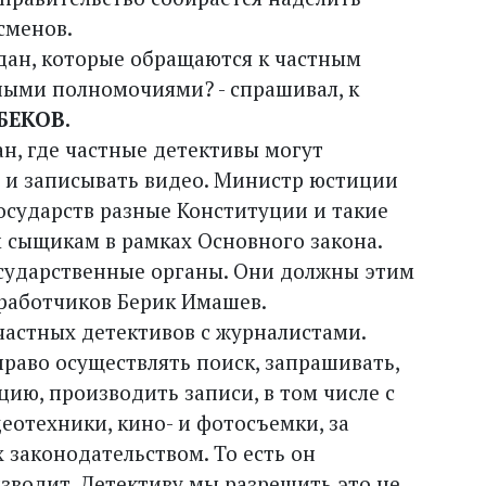
сменов.
ждан, которые обращаются к частным
ными полномочиями? - спрашивал, к
БЕКОВ.
н, где частные детективы могут
 и записывать видео. Министр юстиции
 государств разные Конституции и такие
 сыщикам в рамках Основного закона.
государственные органы. Они должны этим
зработчиков Берик Имашев.
частных детективов с журналистами.
право осуществлять поиск, запрашивать,
ию, производить записи, в том числе с
еотехники, кино- и фотосъемки, за
 законодательством. То есть он
изводит. Детективу мы разрешить это не