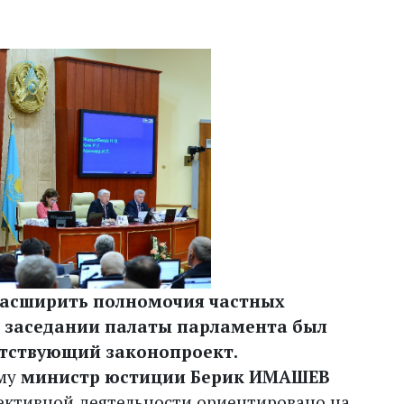
асширить полномочия частных
м заседании палаты парламента был
етствующий законопроект.
ему
министр юстиции Берик ИМАШЕВ
тективной деятельности ориентировано на