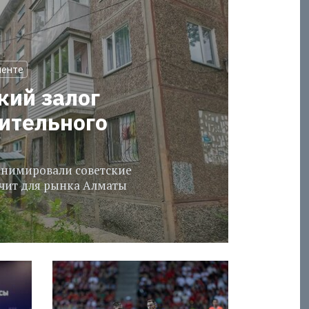
менте
кий залог
оительного
еанимировали советские
ачит для рынка Алматы