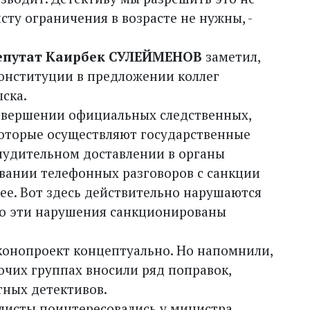
сту ограничения в возрасте не нужны, -
епутат Каирбек СУЛЕЙМЕНОВ
заметил,
онституции в предложении коллег
ска.
совершении официальных следственных,
оторые осуществляют государственные
инудительном доставлении в органы
ивании телефонных разговоров с санкции
ее. Вот здесь действительно нарушаются
но эти нарушения санкционированы
конопроект концептуально. Но напомнили,
очих группах вносили ряд поправок,
ных детективов.
листы поинтересовались у министра,