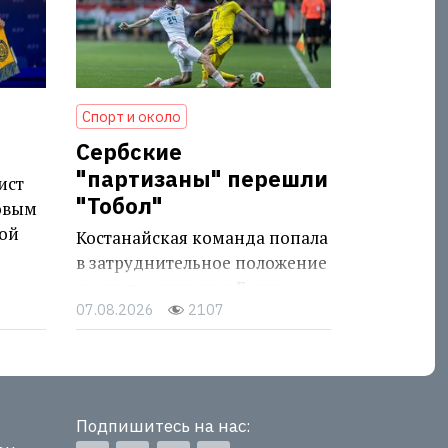
Спорт и около
Сербские
"партизаны" перешли
ист
"Тобол"
овым
ой
Костанайская команда попала
в затруднительное положение
после поражения в Белграде
07.08.2026
2107
Подпишитесь на нас: