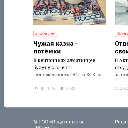
Злоба дня
Зона 
Чужая казна -
Отв
потёмки
сво
В квитанциях алматинцев
В Акт
будут указывать
отсуд
задолженность ОСИ и КСК за
за п
электроэнергию
гидр
07.08.2026
1588
07.08
© ТОО «Издательство
Реда
"Время"»