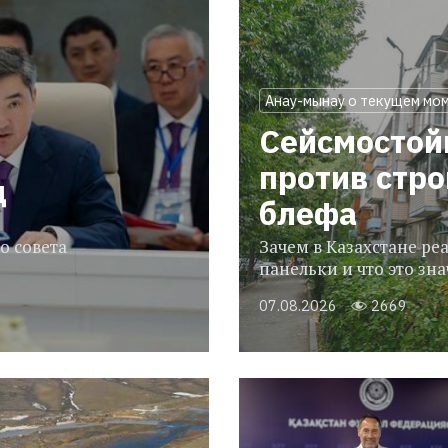
Анау-мынау о текущем мо
Сейсмостой
против стр
ц
блефа
о совета
Зачем в Казахстане р
панельки и что это зн
07.08.2026
2669