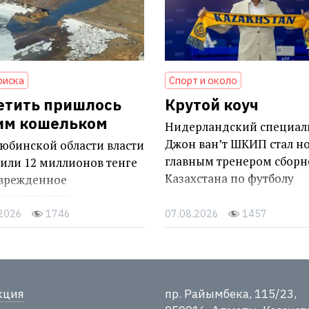
риска
Спорт и около
етить пришлось
Крутой коуч
им кошельком
Нидерландский специал
Джон ван’т ШКИП стал н
юбинской области власти
главным тренером сборн
или 12 миллионов тенге
Казахстана по футболу
оврежденное
осооружение
.2026
1746
07.08.2026
1457
кция
пр. Райымбека, 115/23,