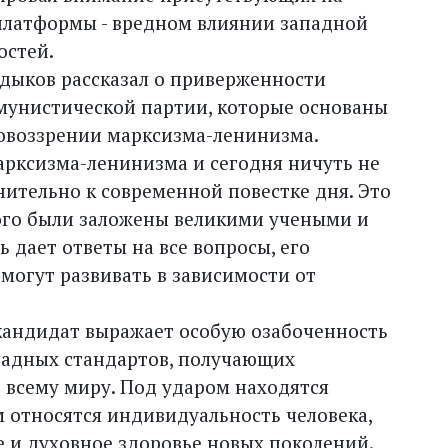
платформы - вредном влиянии западной
остей.
здыков рассказал о приверженности
мунистической партии, которые основаны
овоззрении марксизма-ленинизма.
арксизма-ленинизма и сегодня ничуть не
ительно к современной повестке дня. Это
ого были заложены великими учеными и
ь дает ответы на все вопросы, его
могут развивать в зависимости от
кандидат выражает особую озабоченность
падных стандартов, получающих
 всему миру. Под ударом находятся
 относятся индивидуальность человека,
е и духовное здоровье новых поколений.