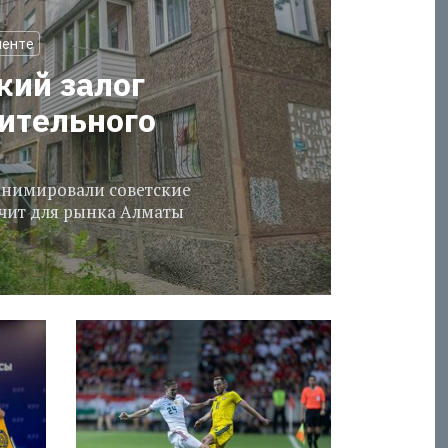
менте
кий залог
оительного
еанимировали советские
ачит для рынка Алматы