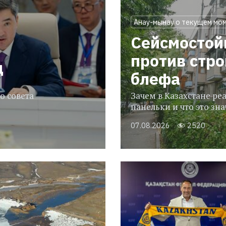
Анау-мынау о текущем мо
Сейсмостой
против стр
ц
блефа
о совета
Зачем в Казахстане р
панельки и что это зн
07.08.2026
2520