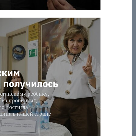
ским
е получилось
станскому ребёнку,
“из пробирки”,
го достигла
ина в нашей стране