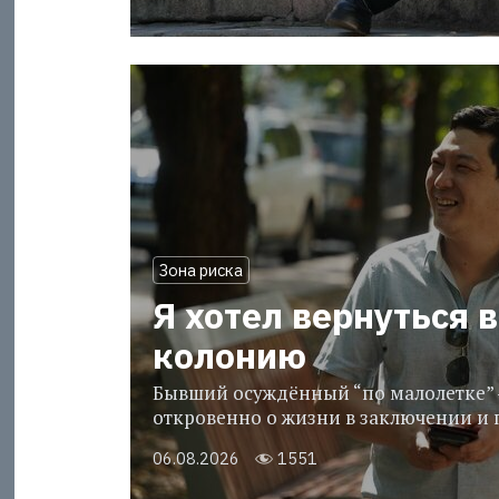
Зона риска
Я хотел вернуться в
колонию
Бывший осуждённый “по малолетке” 
откровенно о жизни в заключении и 
06.08.2026
1551