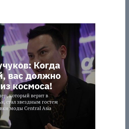
учуков: Когда
й, вас должно
из космоса!
ер, который верит в
я, стал звездным гостем
ки моды Central Asia