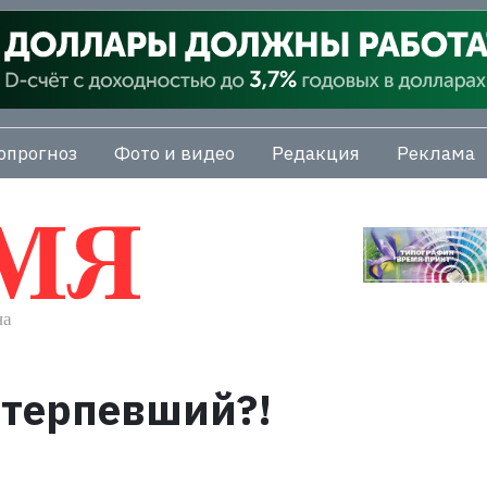
опрогноз
Фото и видео
Редакция
Реклама
потерпевший?!