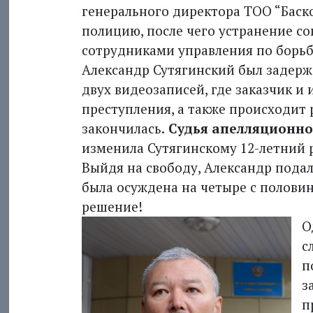
генерального директора ТОО “Баско
полицию, после чего устранение с
сотрудниками управления по борьб
Александр Сутягинский был задержа
двух видеозаписей, где заказчик и
преступления, а также происходит р
закончилась.
Судья апелляционн
изменила Сутягинскому 12-летний р
Выйдя на свободу, Александр подал
была осуждена на четыре с полови
решение!
О
с
п
з
п