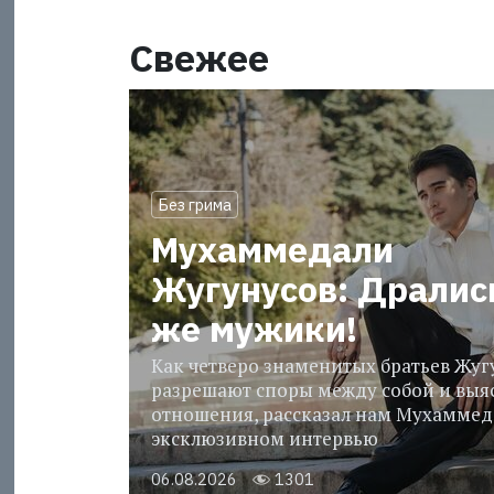
Свежее
Без грима
Мухаммедали
Жугунусов: Дралис
же мужики!
Как четверо знаменитых братьев Жу
разрешают споры между собой и выя
отношения, рассказал нам Мухаммед
эксклюзивном интервью
06.08.2026
1301