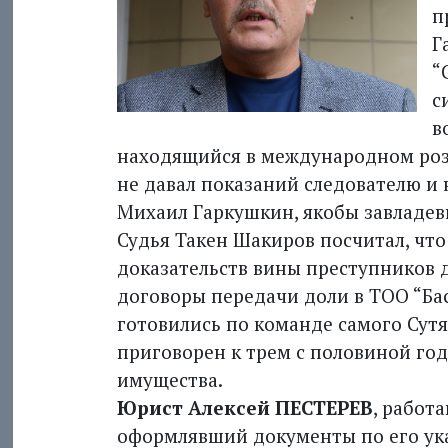
п
Г
“
с
в
находящийся в международном розы
не давал показаний следователю и н
Михаил Гаркушкин, якобы завладевш
Судья Такен Шакиров посчитал, чт
доказательств вины преступников 
договоры передачи доли в ТОО “Бас
готовились по команде самого Сут
приговорен к трем с половиной го
имущества.
Юрист Алексей ПЕСТЕРЕВ
, работ
оформлявший документы по его ука