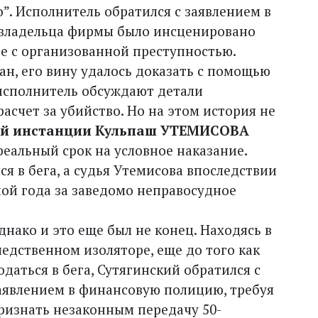
”. Исполнитель обратился с заявлением в
овладельца фирмы было инсценировано
е с организованной преступностью.
н, его вину удалось доказать с помощью
 исполнитель обсуждают детали
асчет за убийство. Но на этом история не
ой инстанции Кульпаш УТЕМИСОВА
еальный срок на условное наказание.
ся в бега, а судья Утемисова впоследствии
ной года за заведомо неправосудное
днако и это еще был не конец. Находясь в
ледственном изоляторе, еще до того как
одаться в бега, Сутягинский обратился с
аявлением в финансовую полицию, требуя
ризнать незаконным передачу 50-