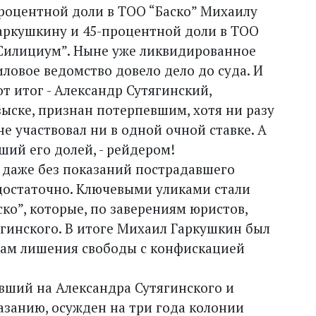
роцентной доли в ТОО “Баско” Михаилу
аркушкину и 45-процентной доли в ТОО
Силициум”. Ныне уже ликвидированное
иловое ведомство довело дело до суда. И
от итог - Александр Сутягинский,
ске, признан потерпевшим, хотя ни разу
е участвовал ни в одной очной ставке. А
ий его долей, - рейдером!
о даже без показаний пострадавшего
достаточно. Ключевыми уликами стали
ко”, которые, по заверениям юристов,
ягинского. В итоге Михаил Гаркушкин был
дам лишения свободы с конфискацией
авший на Александра Сутягинского и
занию, осужден на три года колонии