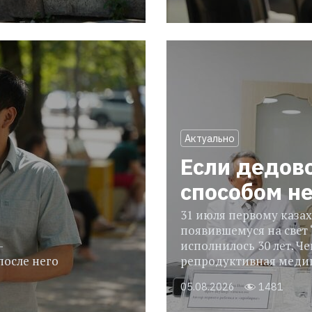
Актуально
Если дедов
способом н
31 июля первому казах
появившемуся на свет 
-
исполнилось 30 лет. Че
после него
репродуктивная медиц
05.08.2026
1481