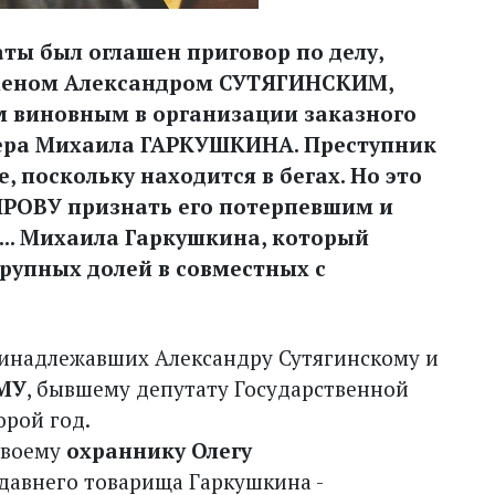
ты был оглашен приговор по делу,
сменом Александром СУТЯГИНСКИМ,
м виновным в организации заказного
нера Михаила ГАРКУШКИНА. Преступник
, поскольку находится в бегах. Но это
ИРОВУ признать его потерпевшим и
а... Михаила Гаркушкина, который
крупных долей в совместных с
ринадлежавших Александру Сутягинскому и
МУ
, бывшему депутату Государственной
орой год.
своему
охраннику Олегу
давнего товарища Гаркушкина -