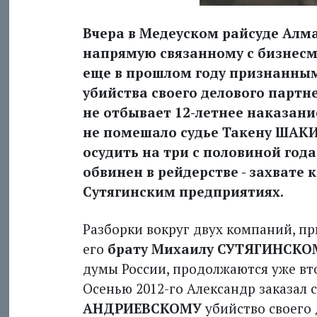
Вчера в Медеуском райсуде Алма
напрямую связанному с бизне
еще в прошлом году признанны
убийства своего делового парт
не отбывает 12-летнее наказание
не помешало судье Такену ШАК
осудить на три с половиной год
обвинен в рейдерстве - захвате 
Сутягинским предприятиях.
Разборки вокруг двух компаний, п
его
брату Михаилу СУТЯГИНСКО
думы России, продолжаются уже вт
Осенью 2012-го Александр заказал 
АНДРИЕВСКОМУ
убийство своего 