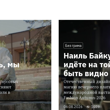
Без грима
Наиль Байк
ь, мы
идёте на то
быть видно 
гунусовых
Отечественный дизайн
сняют
магию вечернего плать
али в
международной выстав
Fashion Autumn-2026
06.08.2026
1079