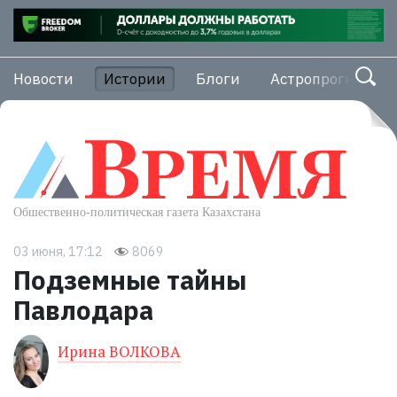
Новости
Истории
Блоги
Астропрогноз
03 июня, 17:12
8069
Подземные тайны
Павлодара
Ирина ВОЛКОВА