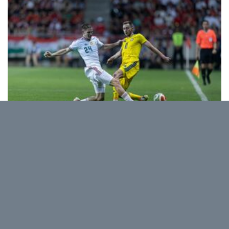
Спорт и около
Сербские "партизаны" перешли
"Тобол"
Костанайская команда попала в затруднительное
положение после поражения в Белграде
07.08.2026
1979