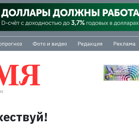
опрогноз
Фото и видео
Редакция
Реклама
жествуй!