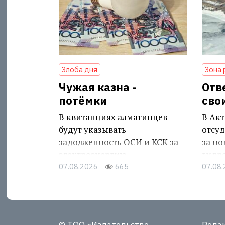
Злоба дня
Зона 
Чужая казна -
Отв
потёмки
сво
В квитанциях алматинцев
В Акт
будут указывать
отсуд
задолженность ОСИ и КСК за
за п
электроэнергию
гидр
07.08.2026
665
07.08