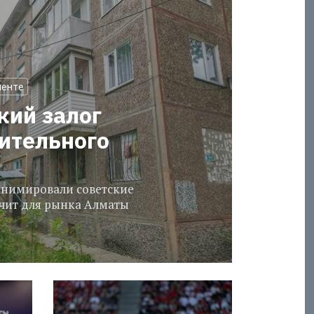
менте
кий залог
оительного
еанимировали советские
ачит для рынка Алматы