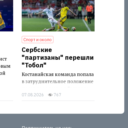
Спорт и около
Сербские
"партизаны" перешли
ист
"Тобол"
овым
ой
Костанайская команда попала
в затруднительное положение
после поражения в Белграде
07.08.2026
767