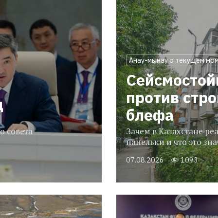
Анау-мынау о текущем мо
Сейсмостой
против стр
ц
блефа
о совета
Зачем в Казахстане р
панельки и что это зн
07.08.2026
1093