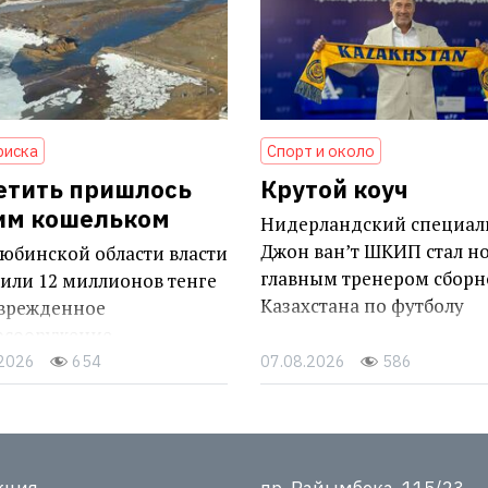
риска
Спорт и около
етить пришлось
Крутой коуч
им кошельком
Нидерландский специал
Джон ван’т ШКИП стал н
юбинской области власти
главным тренером сборн
или 12 миллионов тенге
Казахстана по футболу
оврежденное
осооружение
.2026
654
07.08.2026
586