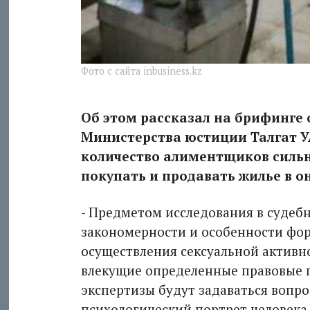
Фото с сайта inbusiness.kz
Об этом рассказал на брифинге
Министерства юстиции Талгат У
количество алиментщиков сильн
покупать и продавать жилье в 
- Предметом исследования в судебн
закономерности и особенности фо
осуществления сексуальной активн
влекущие определенные правовые п
экспертизы будут задаваться вопро
психологический портрет человека 