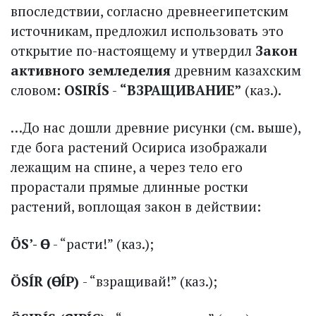
впоследствии, согласно древне­египетским
источникам, предложил использовать это
открытие по-настоящему и утвердил
Закон
активного земледелия
древним казахским
словом:
OSIRÍS
-
“ВЗРАЩИВАНИЕ”
(каз.).
…До нас дошли древние рисунки (см. выше),
где бога рас­тений Осириса изображали
лежащим на спине, а через тело его
прорастали прямые длинные ростки
растений, воплощая закон в действии:
ÖS’- ӨС
- “расти!” (каз.);
ÖSÍR (ӨСÍР)
- “взращивай!” (каз.);