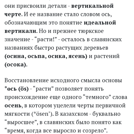
они присвоили детали -
вертикальной
черте
. И ее название стало словом ось,
обозначающим это понятие
идеальной
вертикали
. Но и прежнее тюркское
значение - “расти!” - осталось в славянских
названиях быстро растущих деревьев
(осина, осьпа, осика, ясень)
и растений
(осока)
.
Восстановление исходного смысла основы
*өcь (ös)
- “рас­ти” позволяет понять
происхож­дение еще одного “темного” слова
осень
, в котором уцелели черты первичной
мягкости
(*ösen’). В казахском - буквально
“выросшее”, в славянских было понято как
“время, когда все выросло и созрело”.