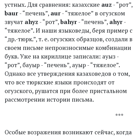
устных. Для сравнения: казахские
auz
- “рот”,
baur
- “печень”,
aur
- “тяжелое” в огузском
звучат
ahyz
- “рот”,
bahyr
- “печень”,
ahyr
-
“тяжелое”. И наши языковеды, беря пример с
“др.-тюрк.”, т. е. огузских образцов, создали в
своем письме непроизносимые комбинации
букв. Уже на кириллице записали: ауыз -
“рот”, бауыр - “печень”, ауыр - “тяжелое”.
Однако все утверждения казаховедов о том,
что все тюркские языки происходят от
огузского, рушатся при более пристальном
рассмотрении истории письма.
***
Особые возражения возникают сейчас, когда