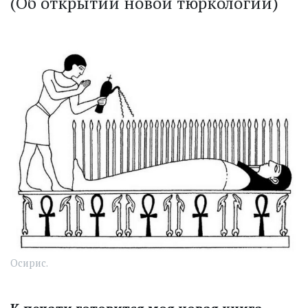
(Об открытии новой тюркологии)
Осирис.