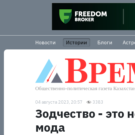
Новости
Истории
Блоги
Астр
04 августа 2023, 20:57
3383
Зодчество - это н
мода