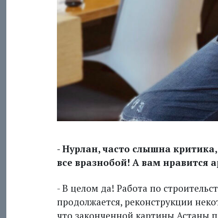
- Нурлан, часто слышна критика,
все вразнобой! А вам нравится 
- В целом да! Работа по строительс
продолжается, реконструкции некот
что законченной картины Астаны п