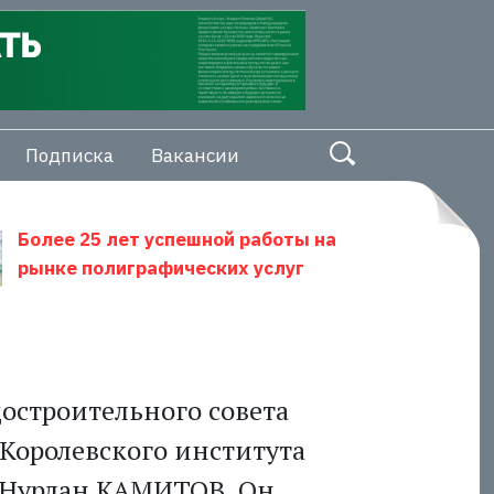
Подписка
Вакансии
Более 25 лет успешной работы на
рынке полиграфических услуг
достроительного совета
Королевского института
 Нурлан КАМИТОВ. Он