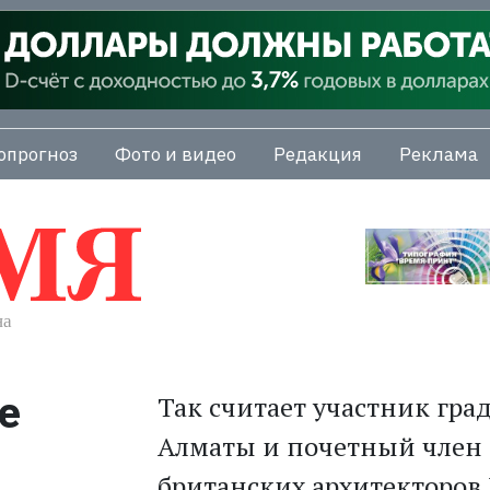
опрогноз
Фото и видео
Редакция
Реклама
е
Так считает участник гра
Алматы и почетный член 
британских архитекторов