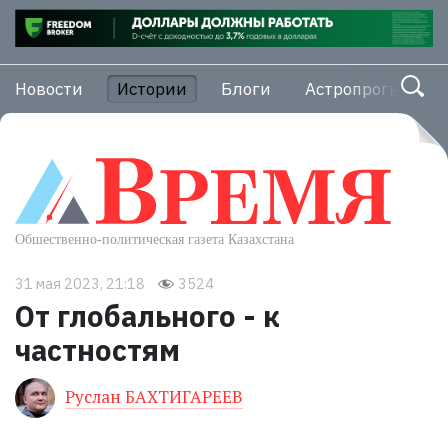
Новости
Истории
Блоги
Астропрогноз
31 мая 2023, 21:18
3524
От глобального - к
частностям
Руслан БАХТИГАРЕЕВ