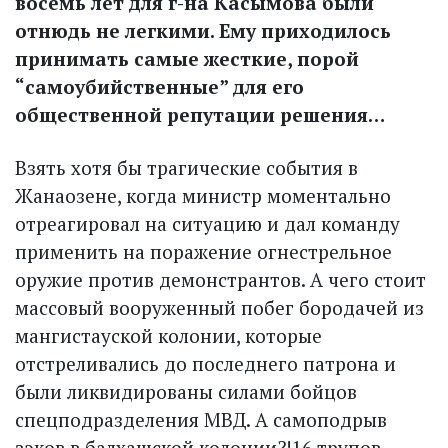
восемь лет для г-на Касымова были
отнюдь не легкими. Ему приходилось
принимать самые жесткие, порой
“самоубийственные” для его
общественной репутации решения…
Взять хотя бы трагические события в
Жанаозене, когда министр моментально
отреагировал на ситуацию и дал команду
применить на поражение огнестрельное
оружие против демонстрантов. А чего стоит
массовый вооруженный побег бородачей из
мангистауской колонии, которые
отстреливались до последнего патрона и
были ликвидированы силами бойцов
спецподразделения МВД. А самоподрыв
зэков в балхашской колонии?!16 трупов,