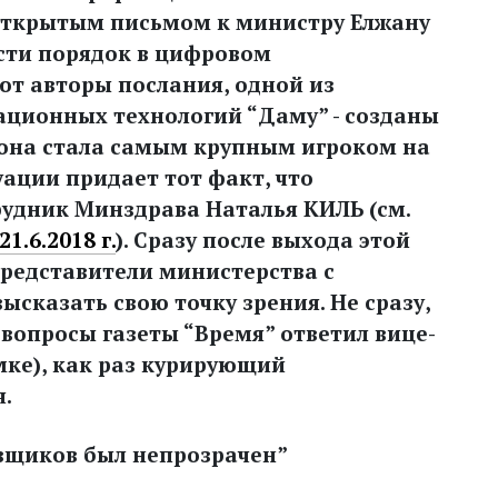
открытым письмом к министру Елжану
сти порядок в цифровом
ют авторы послания, одной из
ционных технологий “Даму” - созданы
у она стала самым крупным игроком на
ации придает тот факт, что
рудник Минздрава Наталья КИЛЬ (см.
1.6.2018 г.
). Сразу после выхода этой
представители министерства с
ысказать свою точку зрения. Не сразу,
а вопросы газеты “Время” ответил вице-
ке), как раз курирующий
.
вщиков был непрозрачен”