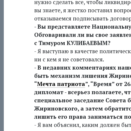
нужно сделать все, чтобы ликвидир
вы знаете, я жестко поставил вопро
отказываемся подписывать договор
- Вы представляете Национальн
Обговаривали ли вы свое заявле
с Тимуром КУЛИБАЕВЫМ?
- Я выступаю в качестве политичес
ни с кем я не советовался.
- В недавних комментариях наше
быть механизм лишения Жиринов
“
Мечта патриота
”, “Время” от 2
дипломат - всерьез полагаете, ч
специальное заседание Совета 
Жиринов­ского, а затем обратитс
лишить его права заниматься п
- Я вам объяснил, каким должен б