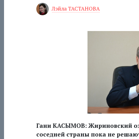
Лэйла ТАСТАНОВА
Гани КАСЫМОВ: Жириновский озв
соседней страны пока не решаю