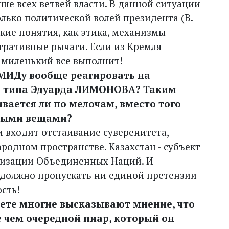
ыше всех ветвей власти. В данной ситуации
ько политической волей президента (В.
такие понятия, как этика, механизмы
тративные рычаги. Если из Кремля
к миленький все выполнит!
у МИДу вообще реагировать на
н типа Эдуарда ЛИМОНОВА? Таким
вается ли по мелочам, вместо того
зными вещами?
и входит отстаивание суверенитета,
родном пространстве. Казахстан - субъект
низации Объединенных Наций. И
 должно пропускать ни единой претензии
сть!
нете многие высказывают мнение, что
 чем очередной пиар, который он