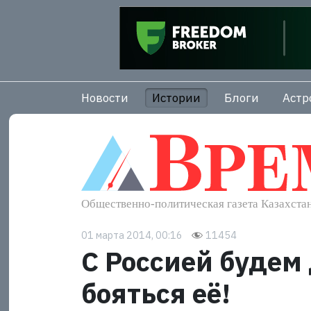
Новости
Истории
Блоги
Астр
01 марта 2014, 00:16
11454
С Россией будем 
бояться её!