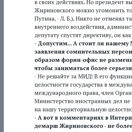
в своих действиях. Но президент в
Жириновского можно угомонить тол
Путина. - Л. Б.). Никто не отменял 
внутреннего воздействия, админис
депутату спустят директиву, он ка
- Допустим... А стоит ли нашем
заявления сомнительных персо
образом форин-офис не размени
чтобы заниматься более серье
- Не решайте за МИД! В его функци
целостности государства в междуна
международного права, член Орга
Министерство иностранных дел не
на нашу территориальную целостно
- А вот в комментариях в Интер
демарш Жириновского - не более