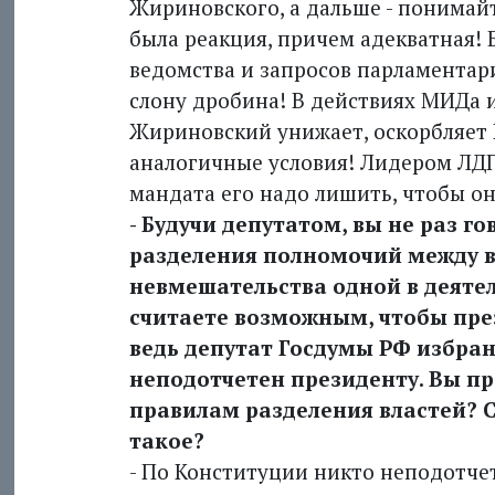
Жириновского, а дальше - понимайте
была реакция, причем адекватная!
ведомства и запросов парламентарие
слону дробина! В действиях МИДа 
Жиринов­ский унижает, оскорбляет К
аналогичные условия! Лидером ЛДПР
мандата его надо лишить, чтобы он
- Будучи депутатом, вы не раз г
разделения полномочий между в
невмешательства одной в деятель
считаете возможным, чтобы пре
ведь депутат Госдумы РФ избран
неподотчетен президенту. Вы пр
правилам разделения властей? С
такое?
- По Конституции никто неподотчет