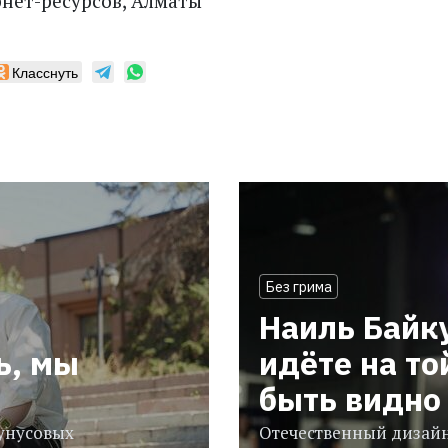
нет-ресурсов, Алматы
Класснуть
Без грима
Наиль Байк
ь, мы
идёте на то
быть видно 
гунусовых
Отечественный дизайн