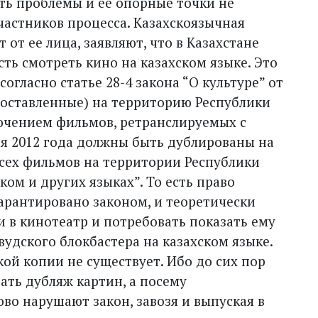
ть проблемы и ее опорные точки не
частников процесса. Казахскоязычная
т от ее лица, заявляют, что в Казахстане
ь смотреть кино на казахском языке. Это
согласно статье 28-4 закона “О культуре” от
доставленные) на территорию Республики
лючением фильмов, ретранслируемых с
ря 2012 года должны быть дублированы на
 всех фильмов на территории Республики
ком и других языках”. То есть право
гарантировано законом, и теоретически
 в кинотеатр и потребовать показать ему
удского блокбастера на казахском языке.
акой копии не существует. Ибо до сих пор
ать дубляж картин, а посему
во нарушают закон, завозя и выпуская в