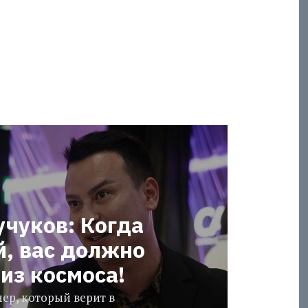
учуков: Когда
й, вас должно
из космоса!
ер, который верит в