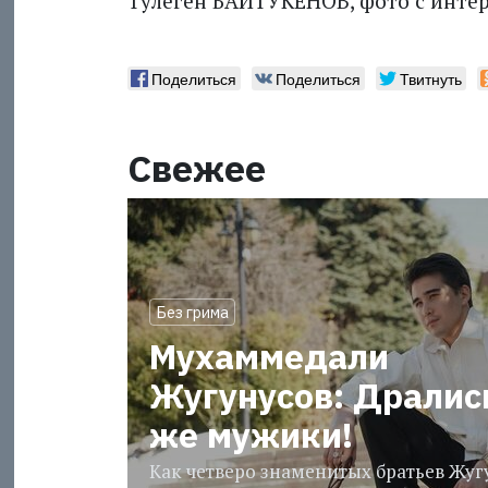
Тулеген БАЙТУКЕНОВ, фото с интер
Поделиться
Поделиться
Твитнуть
Свежее
Без грима
Мухаммедали
Жугунусов: Дралис
же мужики!
Как четверо знаменитых братьев Жу