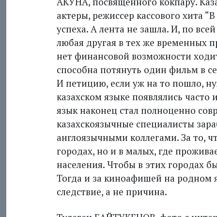
АКУНА, посвященного кокпару. Каза
актеры, режиссер кассового хита “В
успеха. А лента не зашла. И, по все
любая другая в тех же временных п
нет финансовой возможности ходит
способна потянуть один фильм в сез
И петицию, если уж на то пошло, ну
казахском языке появлялись часто и
язык наконец стал полноценно со
казахскоязычные специалисты зараб
англоязычными коллегами. За то, ч
городах, но и в малых, где прожива
населения. Чтобы в этих городах б
Тогда и за киноафишей на родном яз
следствие, а не причина.