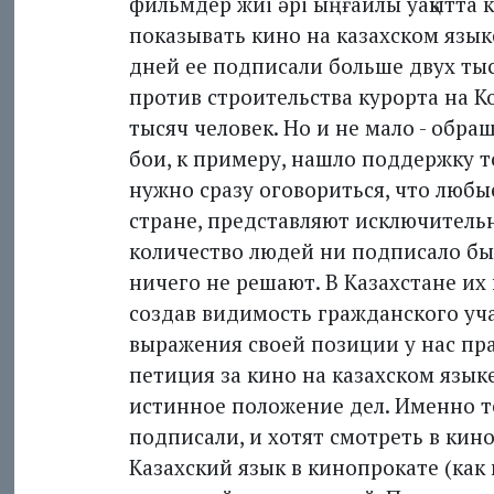
фильмдер жиі әрі ыңғайлы уақытта к
показывать кино на казахском языке
дней ее подписали больше двух тыс
против строительства курорта на 
тысяч человек. Но и не мало - обр
бои, к примеру, нашло поддерж­ку т
нужно сразу оговориться, что люб
стране, представляют исключительн
количество людей ни подписало бы 
ничего не решают. В Казахстане их
создав видимость гражданского уча
выражения своей позиции у нас пра
петиция за кино на казахском язык
истинное положение дел. Именно те
подписали, и хотят смотреть в кин
Казахский язык в кинопрокате (как 