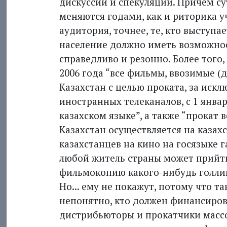
дискуссий и спекуляций. Причем су
меняются годами, как и риторика у
аудитория, точнее, те, кто выступае
население должно иметь возможност
справедливо и резонно. Более того, 
2006 года “все фильмы, ввозимые (
Казахстан с целью проката, за иск
иностранных телеканалов, с 1 янва
казахском языке”, а также “прокат
Казахстан осуществляется на казахс
казахстанцев на кино на госязыке 
любой житель страны может прийти
фильмокопию какого-нибудь голлив
Но... ему не покажут, потому что т
непонятно, кто должен финансиров
дистрибьюторы и прокатчики массо