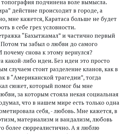
 топо­графия подчинена воле вымысла.
ра” действие происходит в городе, а
но, мне кажется, Каратаса больше не будет
ть в себе грех условности.
метражка “Бахытжамал” и частично первый
Потом ты забыл о любви до самого
И почему снова к этому вернулся?
а какой-либо идеи. Без идеи это просто
ым случаем стоит разделение кланов, как в
как в “Американской трагедии”, тогда
кал сюжет, который помог бы мне
юбви, за которым стояла некая социальная
одумал, что в нашем мире есть только одна
метировала себя, - любовь. Мне кажется, в
отизм, материализм и вандализм, любовь
го более сюрреалистично. А я люблю