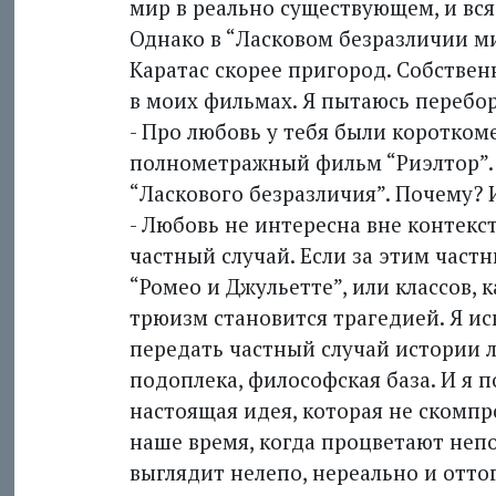
мир в реально существующем, и вся
Однако в “Ласковом безразличии ми
Каратас скорее пригород. Собствен
в моих фильмах. Я пытаюсь переборо
- Про любовь у тебя были коротко
полнометражный фильм “Риэлтор”. 
“Ласкового безразличия”. Почему? 
- Любовь не интересна вне контекст
частный случай. Если за этим частн
“Ромео и Джульетте”, или классов, 
трюизм становится трагедией. Я ис
передать частный случай истории л
подоплека, философская база. И я п
настоящая идея, которая не скомпро
наше время, когда процветают неп
выглядит нелепо, нереально и отто