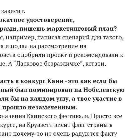
 зависит.
рокатное удостоверение,
орами, пишешь маркетинговый план?
ас, например, написал сценарий для такого,
а и подал на рассмотрение на
совета одобрили проект и рекомендовали к
е. А “Ласковое безразличие”, кстати,
сть в конкурс Канн - это как если бы
ченый был номинирован на Нобелевскую
и бы на каждом углу, а твое участие в
МИ прошло незамеченным.
 значения Каннского фестиваля. Просто все
курсе, на Круазетт висит флаг страны в
тране почему-то не очень радуются факту