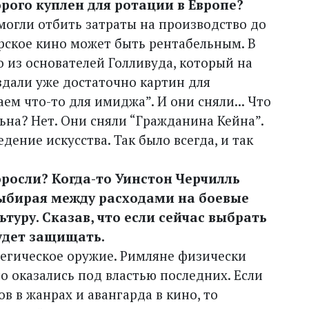
рого куплен для ротации в Европе?
 смогли отбить затраты на производство до
орское кино может быть рентабельным. В
о из основателей Голливуда, который на
здали уже достаточно картин для
ем что-то для имиджа”. И они сняли... Что
ьна? Нет. Они сняли “Гражданина Кейна”.
дение искусства. Так было всегда, и так
оросли? Когда-то Уинстон Черчилль
ыбирая между расходами на боевые
ьтуру. Сказав, что если сейчас выбрать
удет защищать.
атегическое оружие. Римляне физически
о оказались под властью последних. Если
в в жанрах и авангарда в кино, то