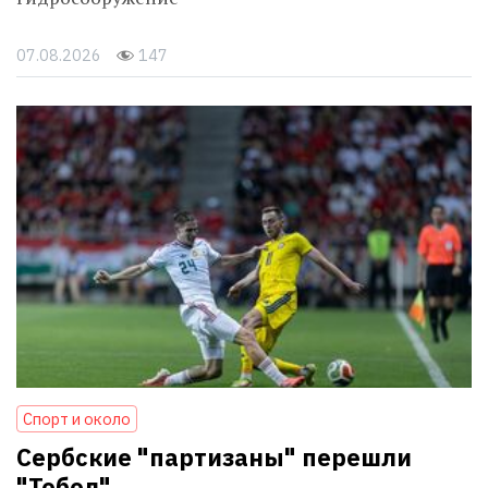
07.08.2026
147
Спорт и около
Сербские "партизаны" перешли
"Тобол"