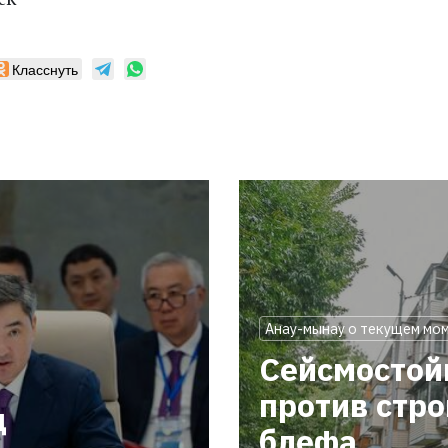
Класснуть
Анау-мынау о текущем мо
Сейсмостой
против стр
ц
блефа