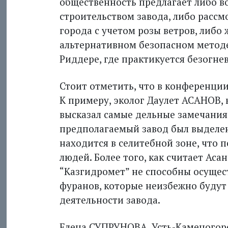
общественность предлагает либо во
строительством завода, либо рассм
города с учетом розы ветров, либо 
альтернативном безопасном методе
Риддере, где практикуется безогне
Стоит отметить, что в конференции
К примеру, эколог Даулет АСАНОВ, к
высказал самые дельные замечания.
предполагаемый завод был выделен
находится в селитебной зоне, что 
людей. Более того, как считает Аса
“Казгидромет” не способны осущес
фуранов, которые неизбежно будут 
деятельности завода.
Елена СУПРУНОВА, Усть-Каменогор