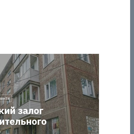
менте
кий залог
оительного