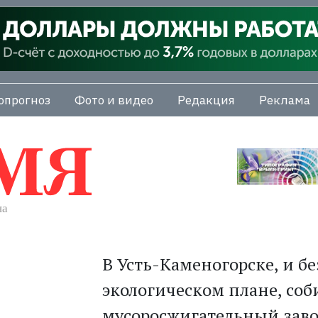
опрогноз
Фото и видео
Редакция
Реклама
В Усть-Каменогорске, и б
экологическом плане, соб
мусоросжигательный заво