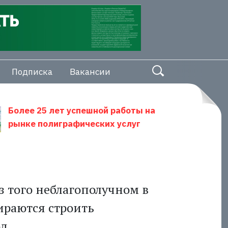
Подписка
Вакансии
Более 25 лет успешной работы на
рынке полиграфических услуг
ез того неблагополучном в
ираются строить
д.