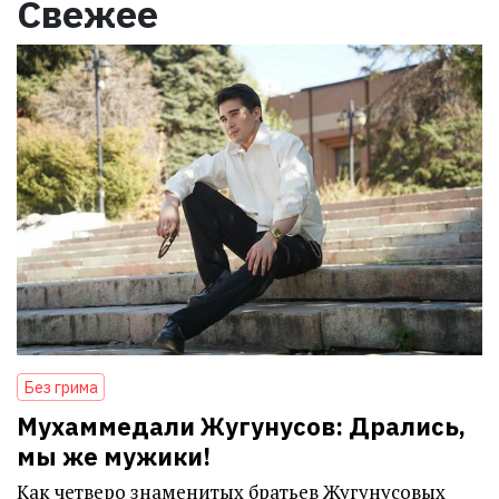
Свежее
Без грима
Мухаммедали Жугунусов: Дрались,
мы же мужики!
Как четверо знаменитых братьев Жугунусовых