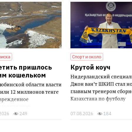
риска
Спорт и около
етить пришлось
Крутой коуч
им кошельком
Нидерландский специал
Джон ван’т ШКИП стал н
юбинской области власти
главным тренером сборн
или 12 миллионов тенге
Казахстана по футболу
оврежденное
осооружение
.2026
249
07.08.2026
184