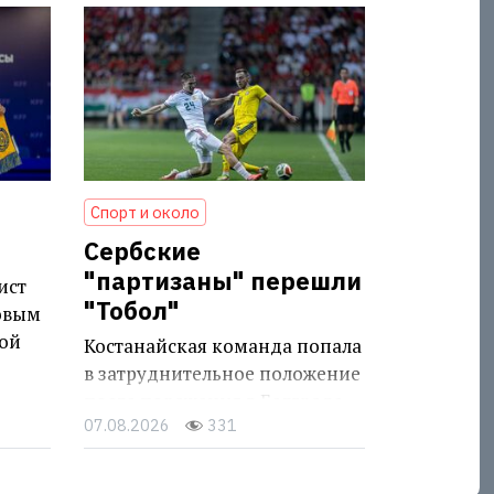
Спорт и около
Сербские
"партизаны" перешли
ист
"Тобол"
овым
ой
Костанайская команда попала
в затруднительное положение
после поражения в Белграде
07.08.2026
331