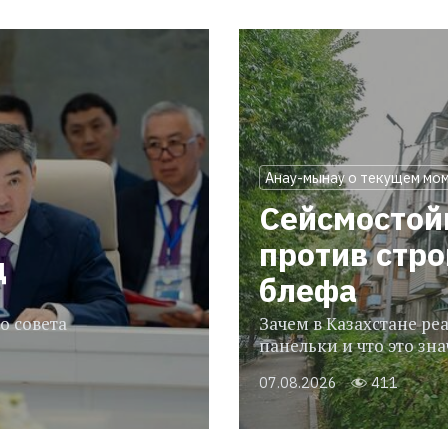
Анау-мынау о текущем мо
Сейсмостой
против стр
ц
блефа
о совета
Зачем в Казахстане р
панельки и что это зн
07.08.2026
411