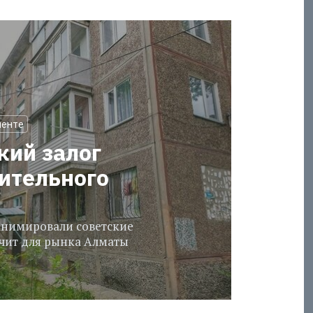
менте
кий залог
оительного
еанимировали советские
ачит для рынка Алматы