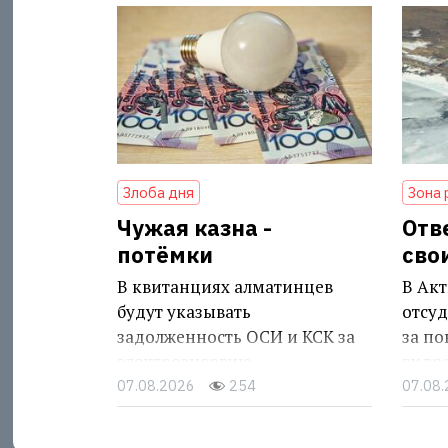
Злоба дня
Зона 
Чужая казна -
Отв
потёмки
сво
В квитанциях алматинцев
В Акт
будут указывать
отсуд
задолженность ОСИ и КСК за
за п
электроэнергию
гидр
07.08.2026
254
07.08