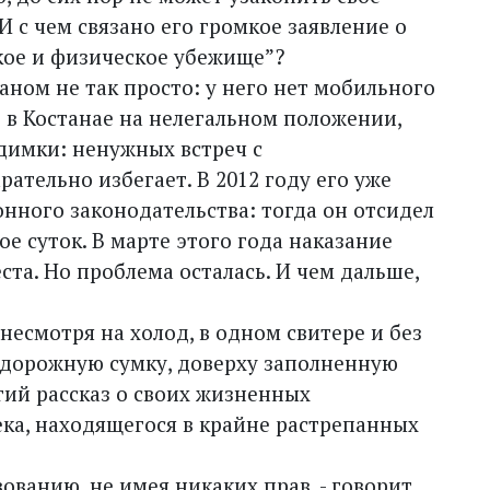
И с чем связано его громкое заявление о
кое и физическое убежище”?
аном не так просто: у него нет мобильного
т в Костанае на нелегальном положении,
димки: ненужных встреч с
ательно избегает. В 2012 году его уже
нного законодательства: тогда он отсидел
 суток. В марте этого года наказание
еста. Но проблема осталась. И чем дальше,
несмотря на холод, в одном свитере и без
 дорожную сумку, доверху заполненную
гий рассказ о своих жизненных
ека, находящегося в крайне растрепанных
вованию, не имея никаких прав, - говорит