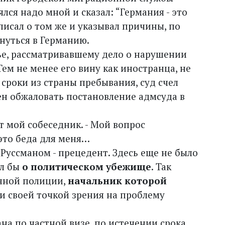
лся надо мной и сказал: “Германия - это
писал о том же и указывал причины, по
нуться в Германию.
дье, рассматривавшему дело о нарушении
ем не менее его вину как иностранца, не
сроки из страны пребывания, суд счел
ен обжаловать постановление адмсуда в
ет мой собеседник. - Мой вопрос
это беда для меня…
 Руссманом - прецедент. Здесь еще не было
ил бы
о политическом убежище
. Так
нной полиции,
начальник которой
и своей точкой зрения на проблему
ана по частной визе, по истечении срока