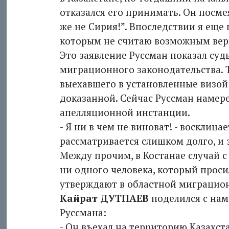
отказался его принимать. Он посмея
же не Сирия!”. Впоследствии я еще 
которым не считаю возможным вер
Это заявление Руссман показал су
миграционного законодательства. Т
выехавшего в установленные визой 
доказанной. Сейчас Руссман намер
апелляционной инстанции.
- Я ни в чем не виноват! - восклица
рассматривается слишком долго, и 
Между прочим, в Костанае случай с
ни одного человека, который прос
утверждают в областной миграцио
Кайрат ДУТПАЕВ
поделился с нам
Руссмана:
- Он въехал на территорию Казахст