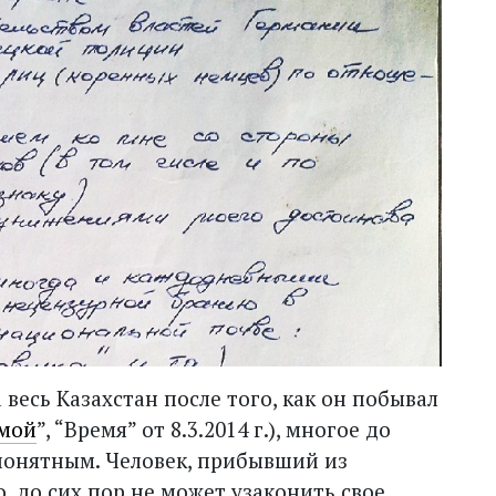
весь Казахстан после того, как он побывал
омой
”, “Время” от 8.3.2014 г.), многое до
понятным. Человек, прибывший из
, до сих пор не может узаконить свое