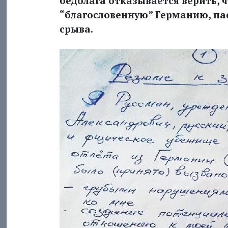
бедолага отказывается верить, ч
“благословенную” Германию, пас
срыва.