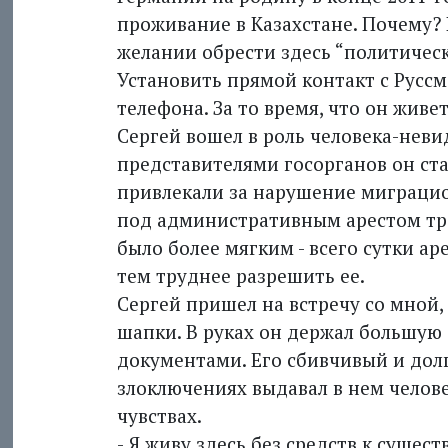
проживание в Казахстане. Почему? 
желании обрести здесь “политичес
Установить прямой контакт с Руссм
телефона. За то время, что он живе
Сергей вошел в роль человека-неви
представителями госорганов он стар
привлекали за нарушение миграцио
под административным арестом трое
было более мягким - всего сутки ар
тем труднее разрешить ее.
Сергей пришел на встречу со мной, 
шапки. В руках он держал большую
документами. Его сбивчивый и дол
злоключениях выдавал в нем челов
чувствах.
- Я живу здесь без средств к сущест