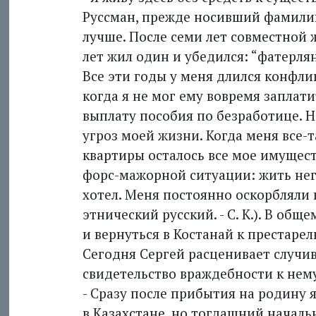
Руссман, прежде носивший фамили
лучше. После семи лет совместной 
лет жил один и убедился: “фатерля
Все эти годы у меня длился конфли
когда я не мог ему вовремя заплат
выплату пособия по безработице. Н
угроз моей жизни. Когда меня все-
квартиры осталось все мое имуществ
форс-мажорной ситуации: жить негд
хотел. Меня постоянно оскорбляли 
этнический русский. - С. К.). В обще
и вернуться в Костанай к престарел
Сегодня Сергей расценивает случив
свидетельство враждебности к нему
- Сразу после прибытия на родину 
в Казахстане, но тогдашний начал