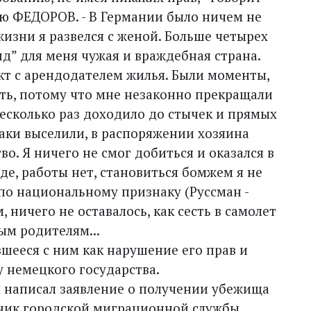
ю ФЕДОРОВ. - В Германии было ничем не
жизни я развелся с женой. Больше четырех
нд” для меня чужая и враждебная страна.
кт с арендодателем жилья. Были моменты,
ить, потому что мне незаконно прекращали
есколько раз доходило до стычек и прямых
таки выселили, в распоряжении хозяина
о. Я ничего не смог добиться и оказался в
е, работы нет, становиться бомжем я не
по национальному признаку (Руссман -
м, ничего не оставалось, как сесть в самолет
ым родителям...
шееся с ним как нарушение его прав и
 немецкого государства.
я написал заявление о получении убежища
ьник городской миграционной службы