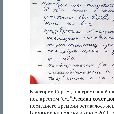
В истории Сергея, прогремевшей на 
под арестом (см. “
Руссман хочет д
последнего времени оставалось не
Германии на родину в конце 2011-го