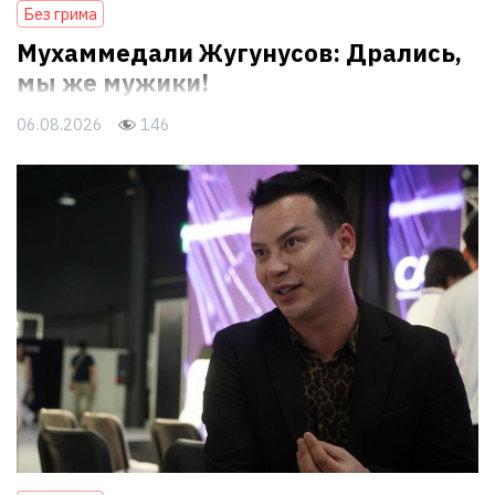
Без грима
Мухаммедали Жугунусов: Дрались,
мы же мужики!
06.08.2026
146