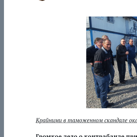
Крайними в таможенном скандале ока
Громкое дело о контрабанде пр