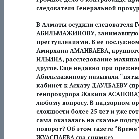
следователя Генеральной проку
В Алматы осудили следователя 
АБИЛЬМАЖИНОВУ, занимавшуюс
преступлениями. В ее послужном
Амирхана АМАНБАЕВА, крупного 
ИЛЬИНА, расследование махинац
другое. Еще недавно при прежн
Абильмажинову называли “пятым
кабинет к Асхату ДАУЛБАЕВУ (
генпрокурора Жакипа АСАНОВА) 
любому вопросу. В надзорном о
сложности более 25 лет и уже го
сама оказалась на скамье подсу
поворот? Об этом газете “Время
ЖУАСПАЕВА (на снимке).