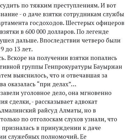
осудить по тяжким преступлениям. И вот
знание - о даче взятки сотрудникам службы
артамента госдоходов. Шестерых офицеров
зятки в 600 000 долларов. По легенде
з ушел дальше. Впоследствии четверо были
9 до 13 лет.
сь. Вскоре на получении взятки попались
ативной группы Генпрокуратуры Бауыржан
тем выяснилось, что и отвечавшая за
а оказалась “при делах”…
 завели уголовное дело, она мгновенно
ия сделки, - рассказывает адвокат
 Алмалинский райсуд Алматы, но в
только по отголоскам слухов узнали, что
 призналась в принуждении к даче
ии служебных полномочий. Ее