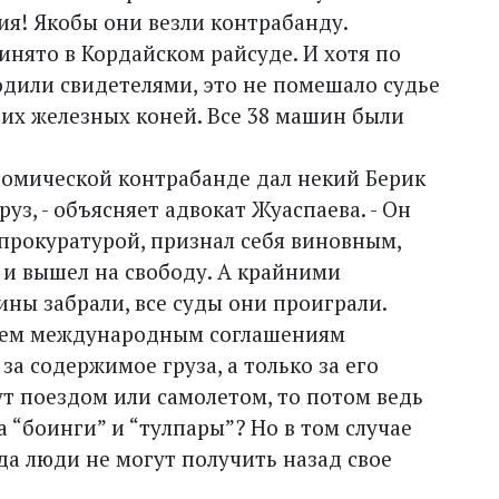
ия! Якобы они везли контрабанду.
нято в Кордайском райсуде. И хотя по
одили свидетелями, это не помешало судье
их железных коней. Все 38 машин были
номической контрабанде дал некий Берик
з, - объясняет адвокат Жуаспаева. - Он
прокуратурой, признал себя виновным,
 и вышел на свободу. А крайними
ны забрали, все суды они проиграли.
всем международным соглашениям
за содержимое груза, а только за его
ут поездом или самолетом, то потом ведь
а “боинги” и “тулпары”? Но в том случае
да люди не могут получить назад свое