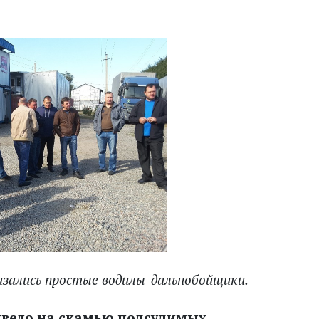
зались простые водилы-дальнобойщики.
ивело на скамью подсудимых