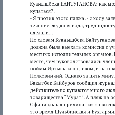
Куанышбека БАЙТУГАНОВА: как мож
купаться?!
- Я против этого пляжа! - с ходу за
течение, ледяная вода, труднодос
сделали…
По словам Куанышбека Байтуганова, 
должна была выехать комиссия с у
местных исполнительных органов. К
месте, чем руководствовались член
поймы Иртыша и на левом, и на пра
Полковничий. Однако за пять минут
Бакытбек Байбуров сообщил журнал
действительно купаются много люде
товарищества “Мурат”. А пляж на о
Официальная причина - из-за высок
это время Шульбинская и Бухтармин