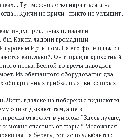
ках... Тут можно легко нарваться и на
гда... Кричи не кричи - никто не услышит,
никам индустриальных пейзажей
ь бы. Как на ладони громадный
 суровым Иртышом. На его фоне пляж от
ажется капелькой. Он и правда крохотный
нного песка. Весной во время паводков
моет. Из обещанного оборудования два
ых обшарпанных грибка, шляпки которых
ши. Лишь вдалеке на побережье виднеются
ему они отдыхают там, а не в
арочка отвечает в унисон: “Здесь лучше,
ко и можно спастись от жары!” Моложавая
рающая на берегу, согласно улыбается: