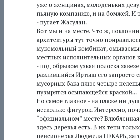
уже о женщинах, молоденьких девуш
пьяную компанию, и на бомжей. И то
- пугает Жасулан.
Вот мы и на месте. Что ж, поклон
архитектуры тут точно понравилос
мукомольный комбинат, омываемый
местных исполнительных органов к
- под обрывом узкая полоска завезе
разлившийся Иртыш его запросто с
мусорных бака плюс четыре нелеп
пузырятся осыпающейся краской...
Но самое главное - на пляже ни ду
несколько фигурок. Интересно, поч
“официальном” месте? Влюбленная п
здесь деревья есть. В их тени толь
пенсионерка Людмила ПЕКАРЬ, заго