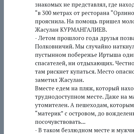
знакомых не представлял, где нахо
“в 300 метрах от ресторана “Орлин
прояснила. На помощь пришел моло
Жасулан КУРМАНГАЛИЕВ.
- Летом прошлого года друзья позв
Полковничий. Мы случайно наткнул
пустынном побережье Иртыша одино
спасателей, ни отдыхающих. Честно
там рискнет купаться. Место опасно
заметил Жасулан.
Вместе едем на пляж, который нах
труднодоступном месте. Даже на м
утомителен. А пешеходам, которым
“материк” с островом, до вожделен
посочувствовать...
- В таком безлюдном месте и мужчи