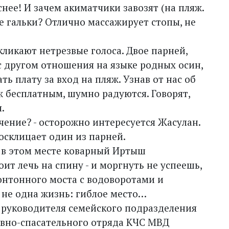
нее! И зачем акиматчики завозят (на пляж.
ше гальки? Отлично массажирует стопы, не
окликают нетрезвые голоса. Двое парней,
с другом отношения на языке родных осин,
ть плату за вход на пляж. Узнав от нас об
 бесплатным, шумно радуются. Говорят,
.
ечение? - осторожно интересуется Жасулан.
 восклицает один из парней.
 в этом месте коварный Иртыш
ит лечь на спину - и моргнуть не успеешь,
онтонного моста с водоворотами и
ь не одна жизнь: гиблое место…
у руководителя семейского подразделения
вно-спасательного отряда КЧС МВД