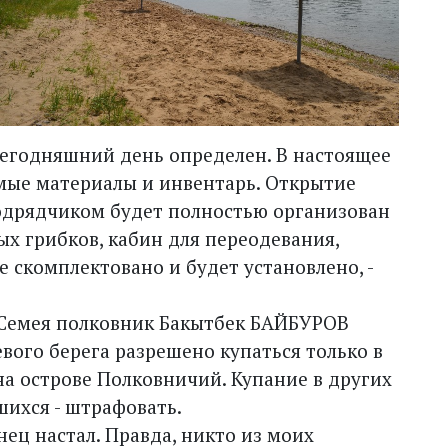
сегодняшний день определен. В настоящее
мые материалы и инвентарь. Открытие
подрядчиком будет полностью организован
ых грибков, кабин для переодевания,
се скомплектовано и будет установлено, -
С Семея полковник Бакытбек БАЙБУРОВ
вого берега разрешено купаться только в
на острове Полковничий. Купание в других
шихся - штрафовать.
онец настал. Правда, никто из моих