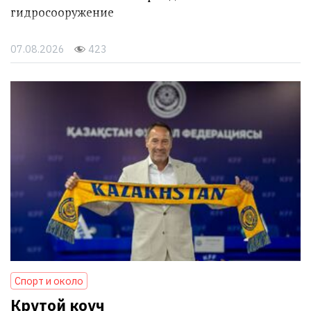
гидросооружение
07.08.2026
423
Спорт и около
Крутой коуч