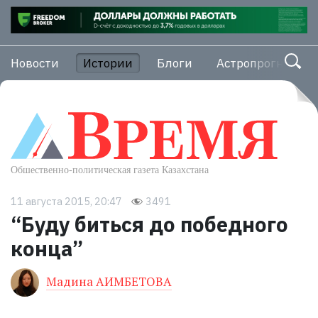
Новости
Истории
Блоги
Астропрогноз
11 августа 2015, 20:47
3491
“Буду биться до победного
конца”
Мадина АИМБЕТОВА