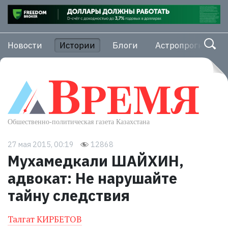
Новости
Истории
Блоги
Астропрогноз
27 мая 2015, 00:19
12868
Мухамедкали ШАЙХИН,
адвокат: Не нарушайте
тайну следствия
Талгат КИРБЕТОВ