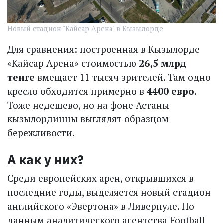
Новый стадион "Кайсар Арена" в Кызылорде
Для сравнения: построенная в Кызылорде
«Кайсар Арена» стоимостью
26,5 млрд
тенге
вмещает 11 тысяч зрителей. Там одно
кресло обходится примерно в
4400 евро
.
Тоже недешево, но на фоне Астаны
кызылординцы выглядят образцом
бережливости.
А как у них?
Среди европейских арен, открывшихся в
последние годы, выделяется новый стадион
английского «Эвертона» в Ливерпуле. По
данным аналитического агентства Football