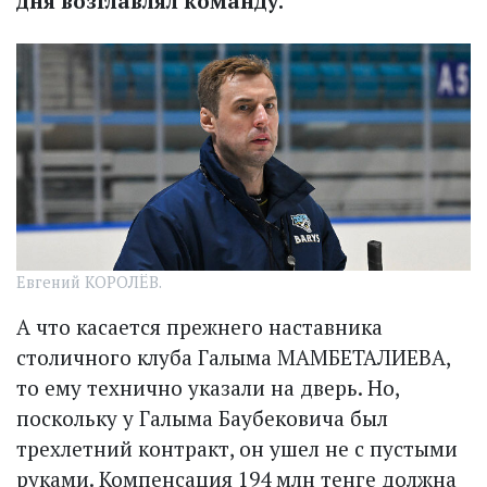
дня возглавлял команду.
Евгений КОРОЛЁВ.
А что касается прежнего наставника
столичного клуба Галыма МАМБЕТАЛИЕВА,
то ему технично указали на дверь. Но,
поскольку у Галыма Баубековича был
трехлетний контракт, он ушел не с пустыми
руками. Компенсация 194 млн тенге должна