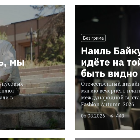
Без грима
Наиль Байк
ь, мы
идёте на то
быть видно 
гунусовых
Отечественный дизайн
сняют
магию вечернего плать
али в
международной выстав
Fashion Autumn-2026
06.08.2026
443