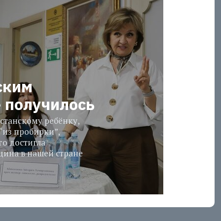
ским
е получилось
станскому ребёнку,
“из пробирки”,
го достигла
ина в нашей стране