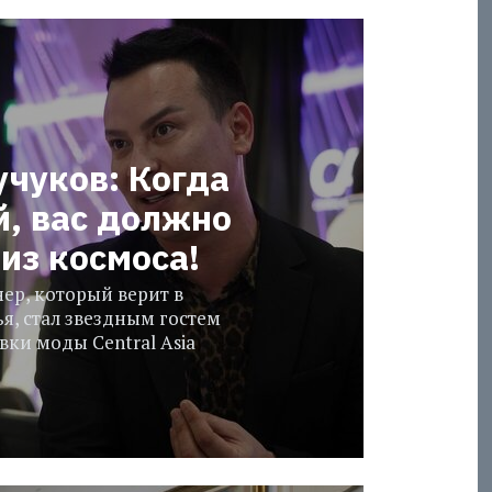
учуков: Когда
й, вас должно
из космоса!
ер, который верит в
я, стал звездным гостем
ки моды Central Asia