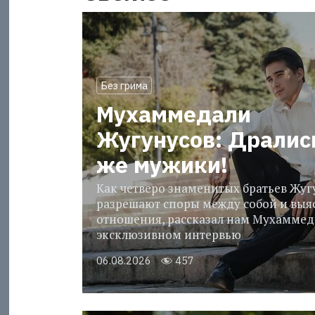
Без грима
Мухаммедали
Жугунусов: Дралис
же мужики!
Как четверо знаменитых братьев Жу
разрешают споры между собой и выя
отношения, рассказал нам Мухаммед
эксклюзивном интервью
06.08.2026
457