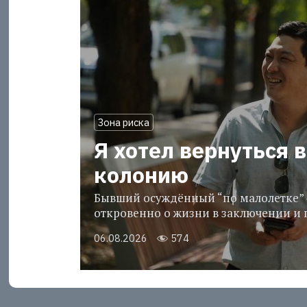
Зона риска
Я хотел вернуться в
колонию
Бывший осуждённый “по малолетке” 
откровенно о жизни в заключении и 
06.08.2026
574