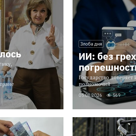
Злоба дня
илось
ИИ: без грех
ёнку,
погрешнос
Государство доверяет 
тране
полномочий
05.08.2026
569