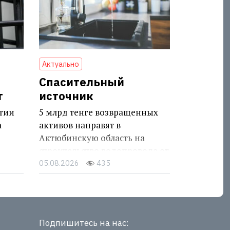
Актуально
Спасительный
т
источник
стии
5 млрд тенге возвращенных
а
активов направят в
Актюбинскую область на
строительство водопровода от
Сарыбулакского
05.08.2026
435
месторождения подземных
вод
Подпишитесь на нас: