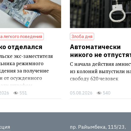
а легкого поведения
Злоба дня
ко отделался
Автоматически
никого не отпустя
льске экс-заместителя
льника режимного
С начала действия амни
ждения за получение
из колоний выпустили н
и от осужденного
свободу 620 человек
зали штрафом
.2026
551
05.08.2026
540
кция
пр. Райымбека, 115/23,