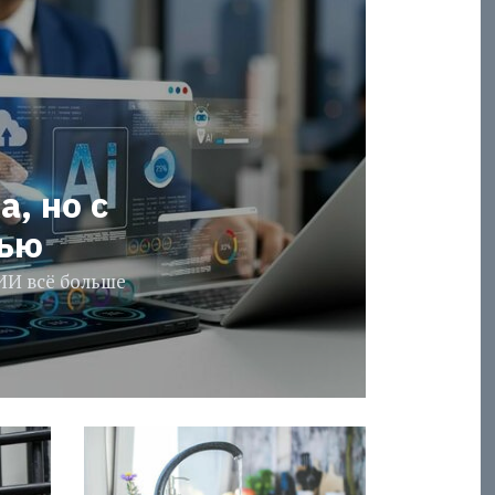
а, но с
тью
ИИ всё больше