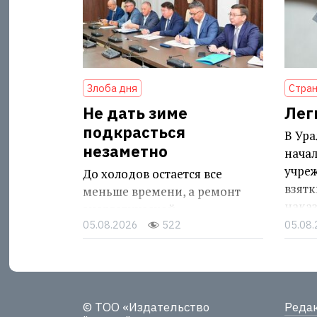
Злоба дня
Стран
Не дать зиме
Лег
подкрасться
В Ура
незаметно
нача
учре
До холодов остается все
взятк
меньше времени, а ремонт
нака
энергетической
05.08.2026
522
05.08
инфраструктуры
продолжается
© ТОО «Издательство
Реда