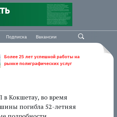
Подписка
Вакансии
Более 25 лет успешной работы на
рынке полиграфических услуг
 в Кокшетау, во время
ашины погибла 52-летняя
ые подробности.