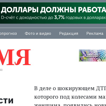
опрогноз
Фото и видео
Редакция
Реклама
В деле о шокирующем ДТП
которого под колесами м
сти
женщина, появились нов