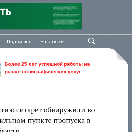
Подписка
Вакансии
Более 25 лет успешной работы на
рынке полиграфических услуг
тию сигарет обнаружили во
бильном пункте пропуска в
ласти.