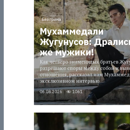
Без грима
Мухаммедали
Жугунусов: Дралис
же мужики!
Как четверо знаменитых братьев Жу
разрешают споры между собой и выя
отношения, рассказал нам Мухаммед
эксклюзивном интервью
06.08.2026
1061