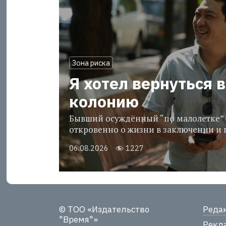
Зона риска
Я хотел вернуться в
колонию
Бывший осуждённый “по малолетке” 
откровенно о жизни в заключении и 
06.08.2026
1227
© ТОО «Издательство
Реда
"Время"»
Рекла