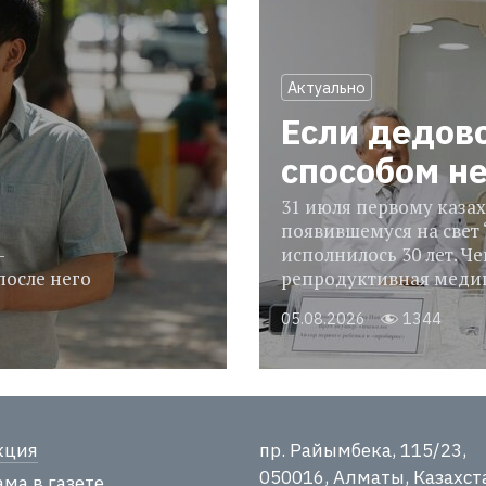
Актуально
Если дедов
способом н
31 июля первому казах
появившемуся на свет 
-
исполнилось 30 лет. Че
после него
репродуктивная медиц
05.08.2026
1344
кция
пр. Райымбека, 115/23,
050016, Алматы, Казахст
ма в газете