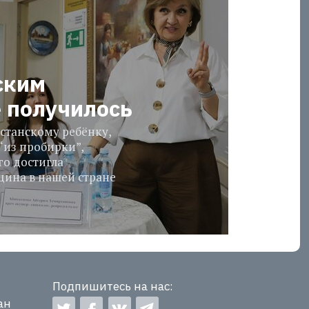
ским
е получилось
станскому ребёнку,
“из пробирки”,
го достигла
ина в нашей стране
Подпишитесь на нас:
ан