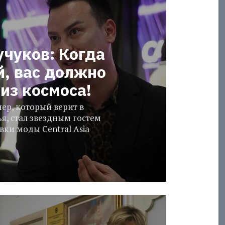
учуков: Когда
й, вас должно
из космоса!
ер, который верит в
я, стал звездным гостем
ки моды Central Asia