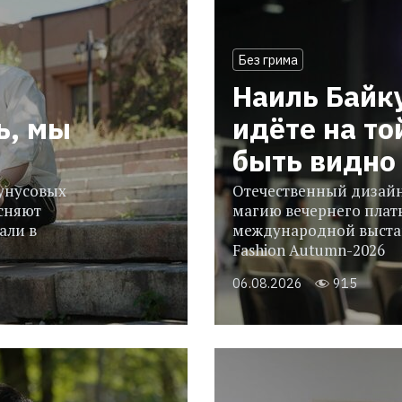
Без грима
Наиль Байк
ь, мы
идёте на то
быть видно 
гунусовых
Отечественный дизайн
сняют
магию вечернего плать
али в
международной выстав
Fashion Autumn-2026
06.08.2026
915