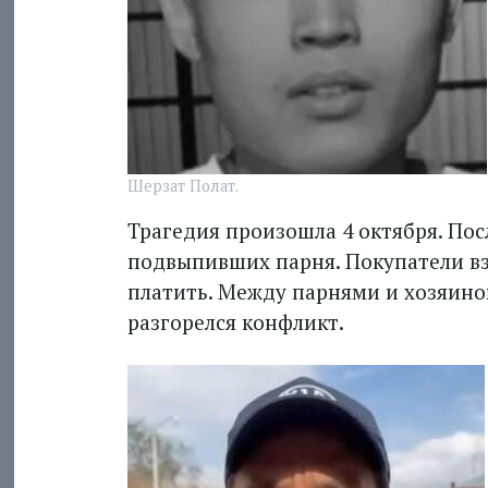
Шерзат Полат.
Трагедия произошла 4 октяб­ря. Пос
подвыпивших парня. Покупатели взя
платить. Между парнями и хозяи
разгорелся конфликт.