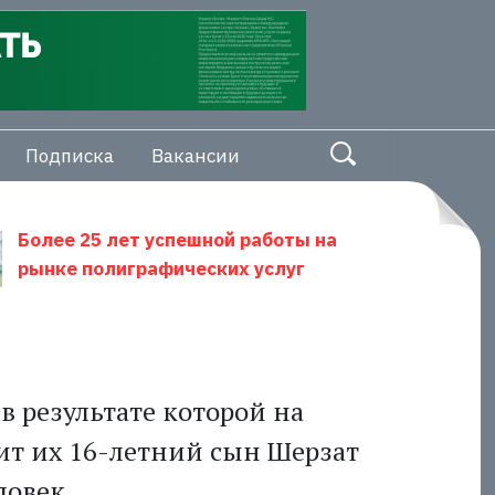
Подписка
Вакансии
Более 25 лет успешной работы на
рынке полиграфических услуг
 в результате которой на
бит их 16-летний сын Шерзат
ловек