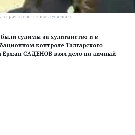
в причастности к преступлению.
 были судимы за хулиганство и в
обационном контроле Талгарского
л Ержан САДЕНОВ взял дело на личный