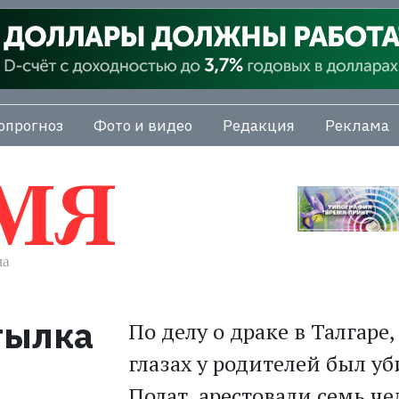
опрогноз
Фото и видео
Редакция
Реклама
тылка
По делу о драке в Талгаре,
глазах у родителей был у
Полат, арестовали семь че