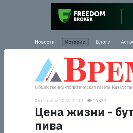
Новости
Истории
Блоги
Астр
08 октября 2024, 22:30
16829
Цена жизни - бу
пива