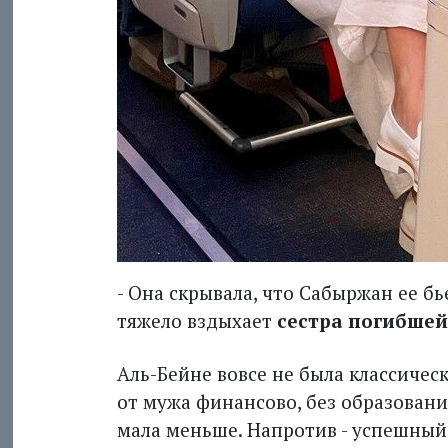
- Она скрывала, что Сабыржан ее бье
тяжело вздыхает
сестра погибше
Аль-Бейне вовсе не была классичес
от мужа финансово, без образования
мала меньше. Напротив - успешный