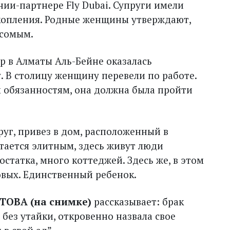
ии-парт­нере Fly Dubai. Супруги имели
коп­ления. Родные женщины утверждают,
есомым.
ер в Алматы Аль-Бейне оказалась
у. В столицу женщину перевели по работе.
 обязанностям, она должна была пройти
руг, привез в дом, расположенный в
тается элитным, здесь живут люди
татка, много коттеджей. Здесь же, в этом
овых. Единственный ребенок.
ТОВА (на снимке)
рассказывает: брак
 без утайки, откровенно назвала свое