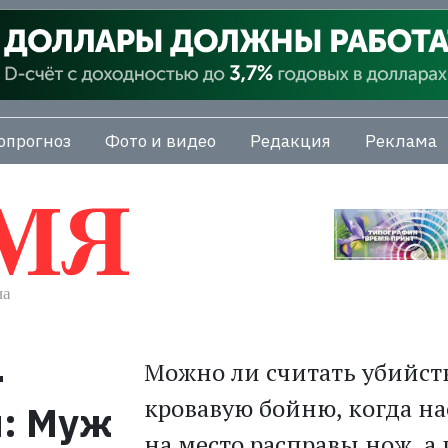
опрогноз
Фото и видео
Редакция
Реклама
-
Можно ли считать убийст
кровавую бойню, когда н
й: Муж
на место расправы нож, а 