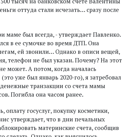
т 500 тысяч на банковском счете Валентины
деньги оттуда стали исчезать… сразу после
ри маме был всегда, - утверждает Павленко.
лся в ее сумочке во время ДТП. Она
легам, ей звонили… Однако в описи вещей,
я, телефон не был указан. Почему? На этот
не может. А потом, когда началась
(это уже был январь 2020-го), я затребовал
 денежные транз­акции со счета мамы
ов. Погиб­ла она часом ранее.
, оплату госуслуг, покупку косметики,
ис утверждает, что в дни печальных
заблокировать материнские счета, сообщив
о сделать. Однако, как выяснилось,