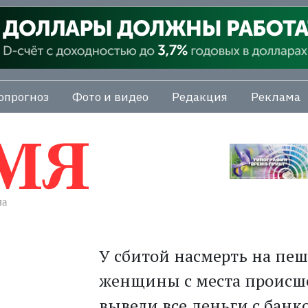
опрогноз
Фото и видео
Редакция
Реклама
У сбитой насмерть на пе
женщины с места происше
вывели все деньги с банк