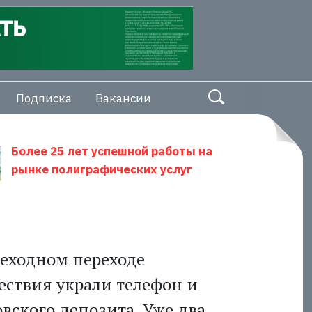
Подписка
Вакансии
Более 25 лет успешной работы на
рынке полиграфических услуг
шеходном переходе
ствия украли телефон и
овского депозита. Уже два