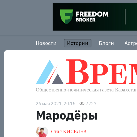
Новости
Истории
Блоги
Астр
26 мая 2021, 20:15
7227
Мародёры
Стас КИСЕЛЁВ