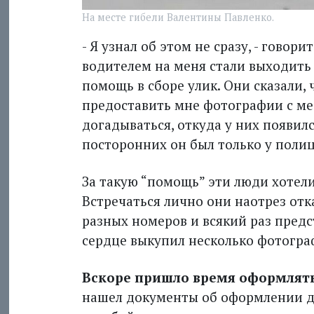
На месте гибели Валентины Павленко.
- Я узнал об этом не сразу, - говор
водителем на меня стали выходить
помощь в сборе улик. Они сказали,
предоставить мне фотографии с м
догадываться, откуда у них по­яви
посторонних он был только у поли
За такую “помощь” эти люди хотели
Встречаться лично они наотрез отк
разных номеров и всякий раз пред
сердце выкупил несколько фото­гр
Вскоре пришло время оформлять
нашел документы об оформлении де