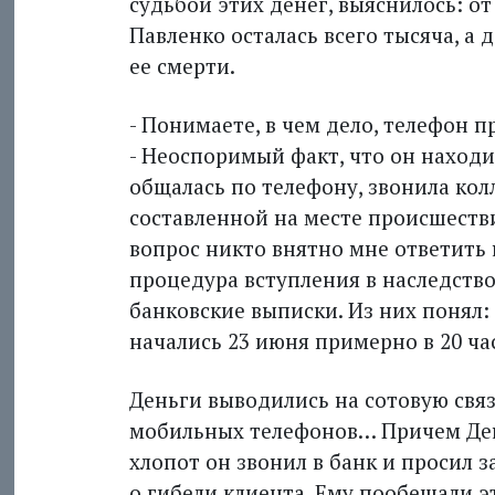
судьбой этих денег, выяснилось: о
Павленко осталась всего тысяча, а 
ее смерти.
- Понимаете, в чем дело, телефон п
- Неоспоримый факт, что он находи
общалась по телефону, звонила кол
составленной на месте происшестви
вопрос никто внятно мне ответить 
процедура вступления в наследство 
банковские выписки. Из них понял:
начались 23 июня примерно в 20 час
Деньги выводились на сотовую связь
мобильных телефонов… Причем Ден
хлопот он звонил в банк и просил 
о гибели клиента. Ему пообещали эт