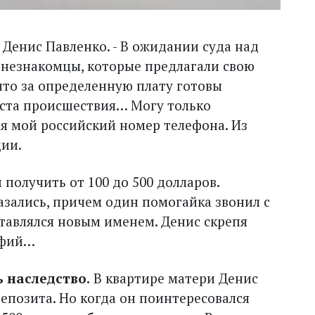
ит Денис Павленко. - В ожидании суда над
 незнакомцы, которые предлагали свою
 что за определенную плату готовы
еста происшествия… Могу только
лся мой российский номер телефона. Из
ции.
 получить от 100 до 500 долларов.
азались, причем один помогайка звонил с
ставлялся новым именем. Денис скрепя
афий…
 наследство.
В квартире матери Денис
позита. Но когда он поинтересовался