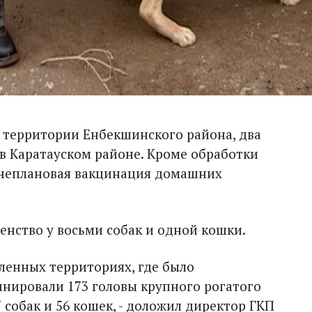
а территории Енбекшинского района, два
в Каратауском районе. Кроме обработки
внеплановая вакцинация домашних
нство у восьми собак и одной кошки.
еленных территориях, где было
инировали 173 головы крупного рогатого
37 собак и 56 кошек, - доложил директор ГКП