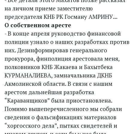
на личном приеме заместителю
председателя КНБ РК Госману АМРИНУ...
О собственном аресте
- В конце апреля руководство финансовой
полиции узнало о наших разработках против
них. Дезинформировав генерального
прокурора, финполиция арестовала меня,
полковников КНБ Жакаева и Бахытбека
КУРМАНАЛИЕВА, зам­начальника ДКНБ
Акмолинской области. В связи с нашим
арестом дальнейшая разработка
“Караванщиков” была приостановлена.
Помимо вышеперечисленного мы собрали
сведения о фальсификациях материалов
“хоргосского дела”, пытках свидетелей и
многом другом, и если бы у нас была