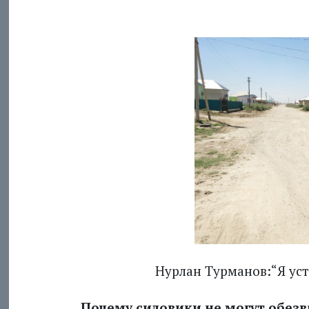
Нурлан Турманов:“Я уст
Почему силовики не могут обезв