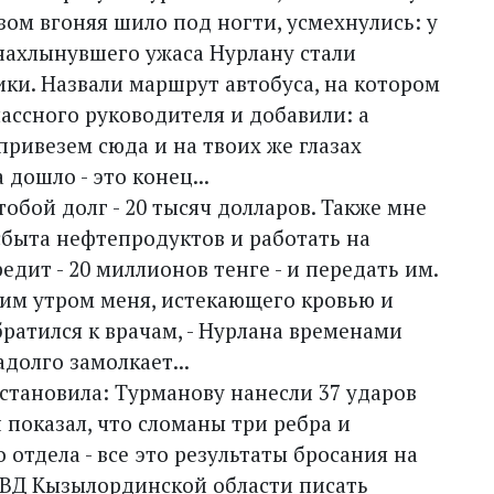
азом вгоняя шило под ногти, усмехнулись: у
 нахлынувшего ужаса Нурлану стали
ики. Назвали маршрут автобуса, на котором
классного руководителя и добавили: а
привезем сюда и на твоих же глазах
 дошло - это конец...
тобой долг - 20 тысяч долларов. Также мне
сбыта нефтепродуктов и работать на
дит - 20 миллионов тенге - и передать им.
им утром меня, истекающего кровью и
братился к врачам, - Нурлана временами
долго замолкает...
становила: Турманову нанесли 37 ударов
 показал, что сломаны три ребра и
отдела - все это результаты бросания на
ДВД Кызыл­ординской области писать