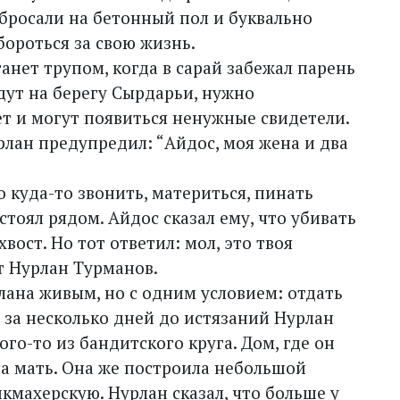
бросали на бетонный пол и буквально
ороться за свою жизнь.
танет трупом, когда в сарай забежал парень
дут на берегу Сырдарьи, нужно
ет и могут появиться ненужные свидетели.
лан предупредил: “Айдос, моя жена и два
о куда-то звонить, материться, пинать
тоял рядом. Айдос сказал ему, что убивать
вост. Но тот ответил: мол, это твоя
ет Нурлан Турманов.
ана живым, но с одним условием: отдать
о за несколько дней до истязаний Нурлан
ого-то из бандитского круга. Дом, где он
ла мать. Она же построила небольшой
махерскую. Нурлан сказал, что больше у