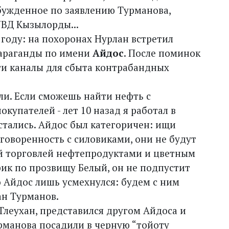
збужденное по заявлению Турманова,
УВД Кызылорды...
 году: на похоронах Нурлан встретил
Караганды по имени
Айдос
. После поминок
и каналы для сбыта контрабандных
шли. Если сможешь найти нефть с
купателей - лет 10 назад я работал в
стались. Айдос был категоричен: ищи
оговоренность с силовиками, они не будут
вой торговлей нефтепродуктами и цветным
рик по прозвищу Белый, он не подпустит
Но Айдос лишь усмехнулся: будем с ним
ан Турманов.
леухан, представился другом Айдоса и
рманова посадили в черную “тойоту