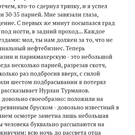
отчем, кто-то сдернул тряпку, и я успел
 30-35 парней. Мне завязали глаза,
щение. С первых же минут посыпался град
под ногти, в задний проход... Каждое
здами: мол, ты нам должен за то, что не
инальный нефтебизнес. Теперь
азин и парикмахерскую - это небольшой
огда несколько парней, разрезав скотч,
сколько раз подбросив вверх, с силой
 или шестом подбрасывании я потерял
се рассказывает Нурлан Турманов.
о довольно своеобразно: положили на
еревянным бруском - довольно известный в
шнем осмотре заметна лишь небольшая
ы человека буквально рассыпаются на
 живучим: всю ночь до рассвета отца