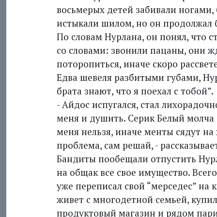
восьмерых детей забивали ногами, 
истыкали шилом, но он продолжал б
По словам Нурлана, он понял, что с
со словами: звонили пацаны, они ж
поторопиться, иначе скоро рассвет
Едва шевеля разбитыми губами, Нур
брата знают, что я поехал с тобой”.
- Айдос испугался, стал лихорадочн
меня и душить. Серик Белый молча с
меня нельзя, иначе менты сядут на х
проблема, сам решай, - рассказыва
Бандиты пообещали отпустить Нурл
на общак все свое имущество. Всег
уже переписал свой “мерседес” на к
живет с многодетной семьей, купи
продуктовый магазин и рядом парик