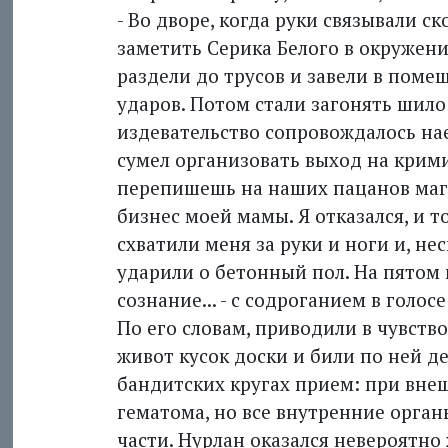
- Во дворе, когда руки связывали ск
заметить Серика Белого в окружении
раздели до трусов и завели в поме
ударов. Потом стали загонять шило 
издевательство сопровождалось нае
сумел организовать выход на крим
перепишешь на наших пацанов маг
бизнес моей мамы. Я отказался, и т
схватили меня за руки и ноги и, не
ударили о бетонный пол. На пятом
сознание... - с содроганием в голо
По его словам, приводили в чувств
живот кусок доски и били по ней д
бандитских кругах прием: при вне
гематома, но все внутренние орган
части. Нурлан оказался невероятно