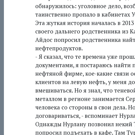
обнаружилось: уголовное дело, во
таинственно пропало в кабинетах 
Эта жуткая история началась в 2013
своего дальнего родственника из 
Айдос попросил родственника найт
нефтепродуктов.
- Я сказал, что те времена уже про
документами, я постараюсь найти по
нефтяной фирме, кое-какие связи о
клиентов на левую нефть, у меня д
вмешиваться. Но я знал, что тене
металлом в регионе занимается Се
человека со стороны в свои дела. 
договариваться, - вспоминает Нурл
Однажды Нурлану позвонил некий Т
попросил подъехать в кафе. Там Ту