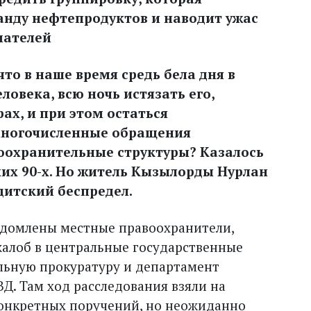
анду нефтепродуктов и наводит ужас
мателей
что в наше время средь бела дня в
ловека, всю ночь истязать его,
ах, и при этом остаться
многочисленные обращения
оохранительные структуры? Казалось
хих 90-х. Но житель Кызылорды Нурлан
дитский беспредел.
едомлены местные правоохранители,
алоб в центральные государственные
альную прокуратуру и департамент
Д. Там ход расследования взяли на
конкретных поручений, но неожиданно