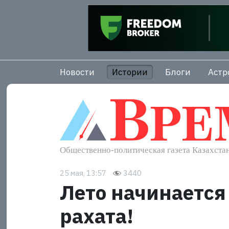
Новости
Истории
Блоги
Астр
25 мая, 13:57
3440
Лето начинается
рахата!