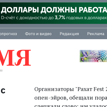
опрогноз
Фото и видео
Редакция
Реклама
 с
Организаторы "Рахат Fest
опен-эйров, обещали пор
сдержали слово: им удало