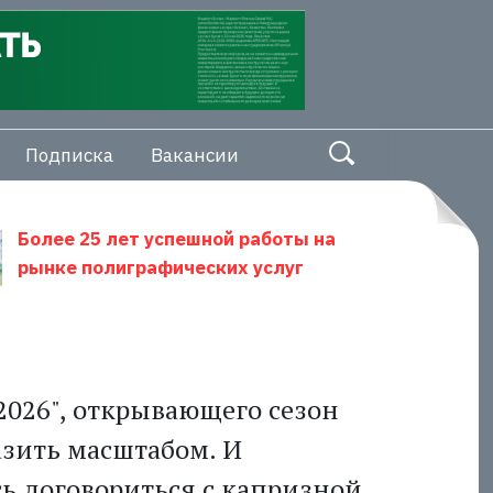
Подписка
Вакансии
Более 25 лет успешной работы на
рынке полиграфических услуг
 2026", открывающего сезон
азить масштабом. И
сь договориться с капризной