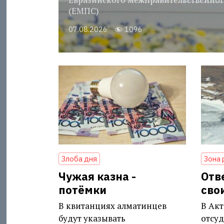
(ЕМПС)
07.08.2026
1096
Злоба дня
Зона 
Чужая казна -
Отв
потёмки
сво
В квитанциях алматинцев
В Акт
будут указывать
отсуд