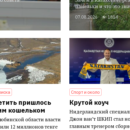
панельки и что это зн
07.08.2026
1814
риска
Спорт и около
етить пришлось
Крутой коуч
им кошельком
Нидерландский специал
Джон ван’т ШКИП стал н
юбинской области власти
главным тренером сборн
или 12 миллионов тенге