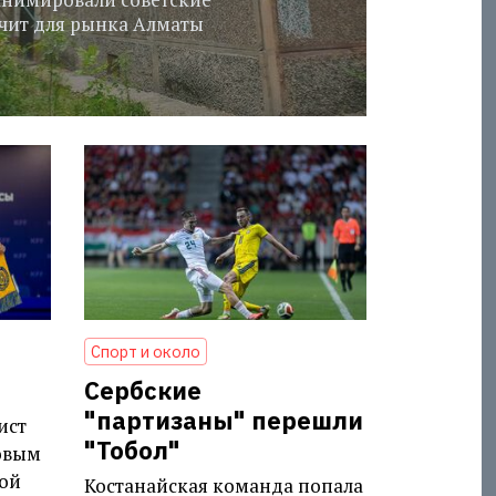
ачит для рынка Алматы
Спорт и около
Сербские
"партизаны" перешли
ист
"Тобол"
овым
ой
Костанайская команда попала