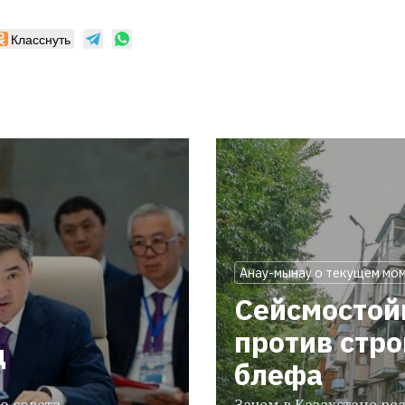
Класснуть
Анау-мынау о текущем мо
Сейсмостой
против стр
ц
блефа
о совета
Зачем в Казахстане р