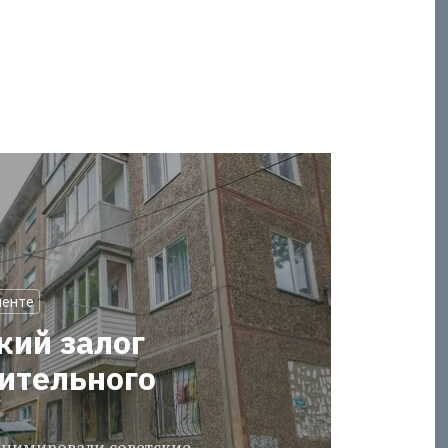
менте
кий залог
оительного
еанимировали советские