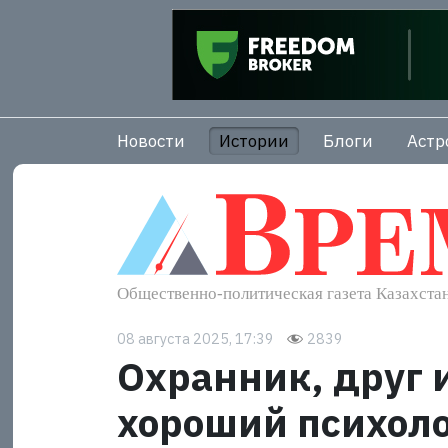
Новости
Истории
Блоги
Астр
08 августа 2025, 17:39
2839
Охранник, друг 
хороший психол