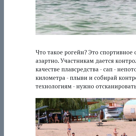
Что такое рогейн? Это спортивное 
азартно. Участникам дается контрол
качестве плавсредства - сап - непо
километ­ра - плыви и собирай конт
технологиям - нужно отсканировать