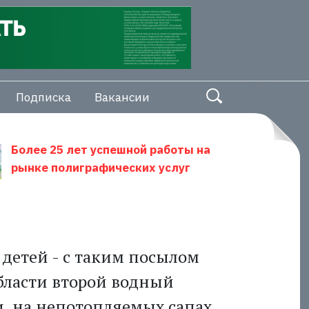
Подписка
Вакансии
Более 25 лет успешной работы на
рынке полиграфических услуг
детей - с таким посылом
бласти второй водный
и, на непотопляемых сапах