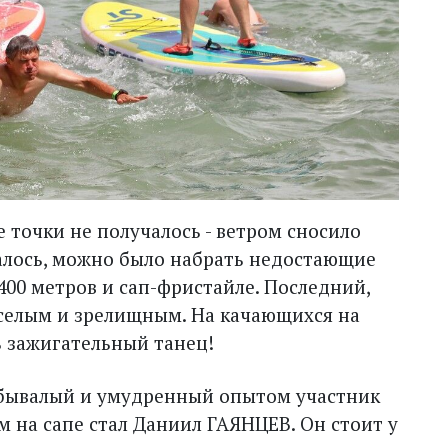
ые точки не получалось - ветром сносило
валось, можно было набрать недостающие
400 метров и сап-фристайле. Последний,
еселым и зрелищным. На качающихся на
 зажигательный танец!
 бывалый и умудренный опытом участник
 на сапе стал Даниил ГАЯНЦЕВ. Он стоит у