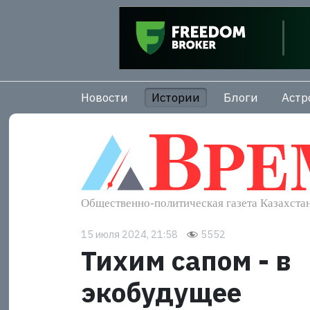
Новости
Истории
Блоги
Астр
15 июля 2024, 21:58
5552
Тихим сапом - в
экобудущее