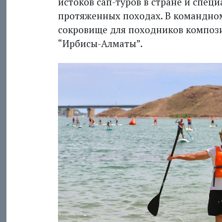
истоков сап-туров в стране и спец
протяженных походах. В командном
сокровище для походников компози
“Ирбисы-Алматы”.