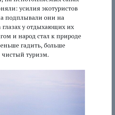
оняли: усилия экотуристов
ча подплывали они на
а глазах у отдыхающих их
гом и народ стал к природе
меньше гадить, больше
и чистый туризм.