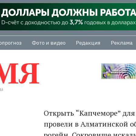
опрогноз
Фото и видео
Редакция
Реклама
Открыть “Капчеморе” для 
провели в Алматинской о
рогейн. Сок­ровище искал