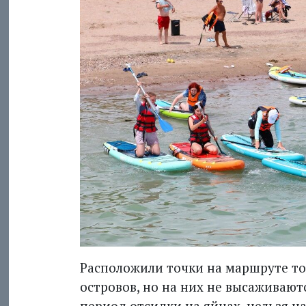
Расположили точки на марш­руте то
островов, но на них не высаживаютс
период отсидки на яйцах, нельзя 