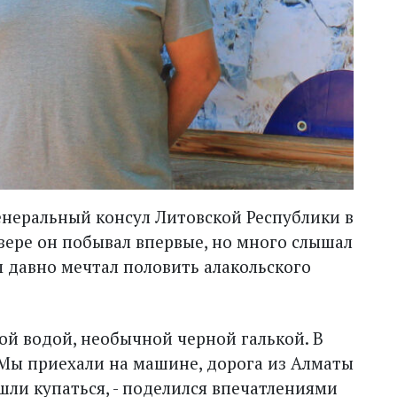
неральный консул Литовской Республики в
ере он побывал впервые, но много слышал
м давно мечтал половить алакольского
той водой, необычной черной галькой. В
 Мы приехали на машине, дорога из Алматы
шли купаться, - поделился впечатлениями