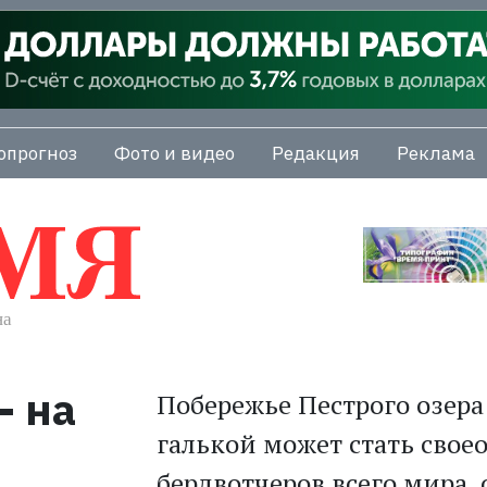
опрогноз
Фото и видео
Редакция
Реклама
- на
Побережье Пестрого озера
галькой может стать свое
бердвотчеров всего мира,