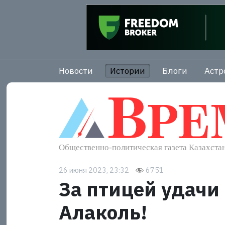
Новости
Истории
Блоги
Астр
26 июня 2023, 23:32
6751
За птицей удачи 
Алаколь!