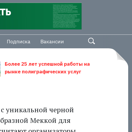
Подписка
Вакансии
Более 25 лет успешной работы на
рынке полиграфических услуг
 с уникальной черной
образной Меккой для
 считают организаторы