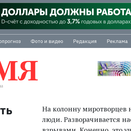
опрогноз
Фото и видео
Редакция
Реклама
ть
На колонну миротворцев
люди. Разворачивается на
взрывами. Конечно, это у