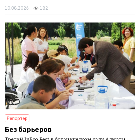
10.08.2026
182
Репортер
Без барьеров
Третий InEco Fest в ботаническом саду Алматы